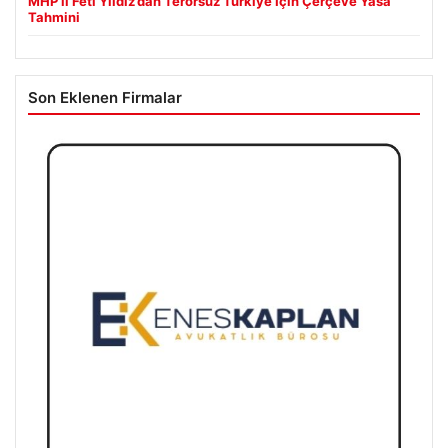
MHP’li Feti Yıldız’dan Terörsüz Türkiye İçin Çerçeve Yasa
Tahmini
Son Eklenen Firmalar