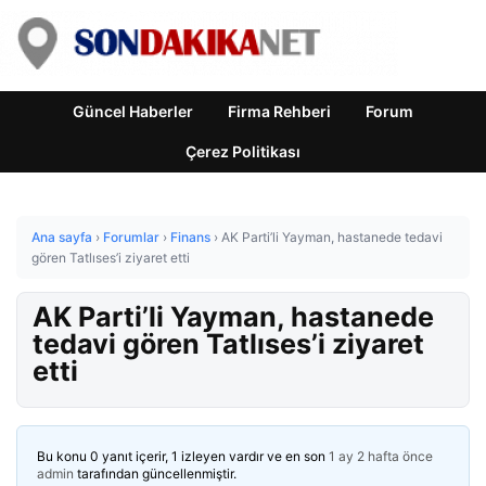
Güncel Haberler
Firma Rehberi
Forum
Çerez Politikası
Ana sayfa
›
Forumlar
›
Finans
›
AK Parti’li Yayman, hastanede tedavi
gören Tatlıses’i ziyaret etti
AK Parti’li Yayman, hastanede
tedavi gören Tatlıses’i ziyaret
etti
Bu konu 0 yanıt içerir, 1 izleyen vardır ve en son
1 ay 2 hafta önce
admin
tarafından güncellenmiştir.