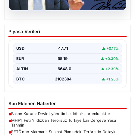
06.08.2026
MHP’li Feti Yıldız’dan Terörsüz Türkiye
Piyasa Verileri
İçin Çerçeve Yasa Tahmini
Milliyetçi Hareket Partisi (MHP) Genel Başkan
Yardımcısı Feti Yıldız, uzun süredir üzerinde çalışılan
USD
47.71
▲ +0.17%
ve…
EUR
55.19
▲ +0.30%
ALTIN
6648.0
▲ +2.39%
BTC
3102384
▲ +1.25%
Son Eklenen Haberler
Bakan Kurum: Devlet yönetimi ciddi bir sorumluluktur
■
MHP’li Feti Yıldız’dan Terörsüz Türkiye İçin Çerçeve Yasa
■
Tahmini
FETÖ’nün Marmaris Suikast Planındaki Teröristin Detaylı
■