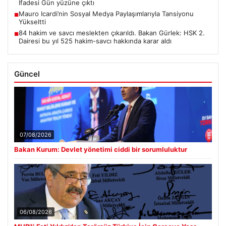
İfadesi Gün yüzüne çıktı
Mauro Icardi’nin Sosyal Medya Paylaşımlarıyla Tansiyonu
■
Yükseltti
84 hakim ve savcı meslekten çıkarıldı. Bakan Gürlek: HSK 2.
■
Dairesi bu yıl 525 hakim-savcı hakkında karar aldı
Güncel
07/08/2026
Bakan Kurum: Devlet yönetimi ciddi bir sorumluluktur
06/08/2026