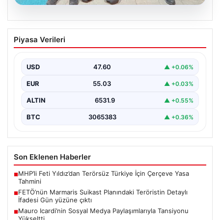
05.08.2026
FETÖ’nün Marmaris Suikast Planındaki
Piyasa Verileri
Teröristin Detaylı İfadesi Gün yüzüne
çıktı
USD
47.60
▲ +0.06%
15 Temmuz 2016 darbe girişimi sırasında
Cumhurbaşkanı Recep Tayyip Erdoğan'a yönelik
EUR
55.03
▲ +0.03%
planlanan suikast girişiminin…
ALTIN
6531.9
▲ +0.55%
BTC
3065383
▲ +0.36%
Son Eklenen Haberler
MHP’li Feti Yıldız’dan Terörsüz Türkiye İçin Çerçeve Yasa
■
Tahmini
FETÖ’nün Marmaris Suikast Planındaki Teröristin Detaylı
■
İfadesi Gün yüzüne çıktı
Mauro Icardi’nin Sosyal Medya Paylaşımlarıyla Tansiyonu
■
Yükseltti