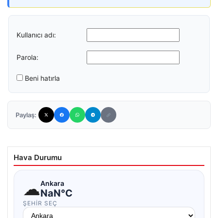
Kullanıcı adı:
Parola:
Beni hatırla
Paylaş:
Hava Durumu
☁
Ankara
NaN°C
ŞEHIR SEÇ