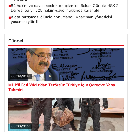
84 hakim ve savcı meslekten çıkarıldı. Bakan Gürlek: HSK 2.
■
Dairesi bu yıl 525 hakim-savcı hakkında karar aldı
Aidat tartışması ölümle sonuçlandı: Apartman yöneticisi
■
yaşamını yitirdi
Güncel
06/08/2026
MHP’li Feti Yıldız’dan Terörsüz Türkiye İçin Çerçeve Yasa
Tahmini
05/08/2026