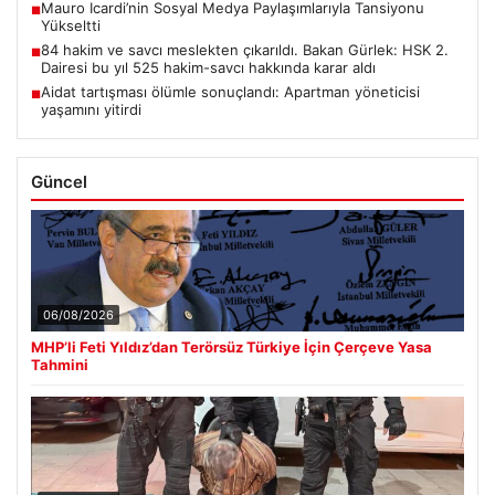
Mauro Icardi’nin Sosyal Medya Paylaşımlarıyla Tansiyonu
■
Yükseltti
84 hakim ve savcı meslekten çıkarıldı. Bakan Gürlek: HSK 2.
■
Dairesi bu yıl 525 hakim-savcı hakkında karar aldı
Aidat tartışması ölümle sonuçlandı: Apartman yöneticisi
■
yaşamını yitirdi
Güncel
06/08/2026
MHP’li Feti Yıldız’dan Terörsüz Türkiye İçin Çerçeve Yasa
Tahmini