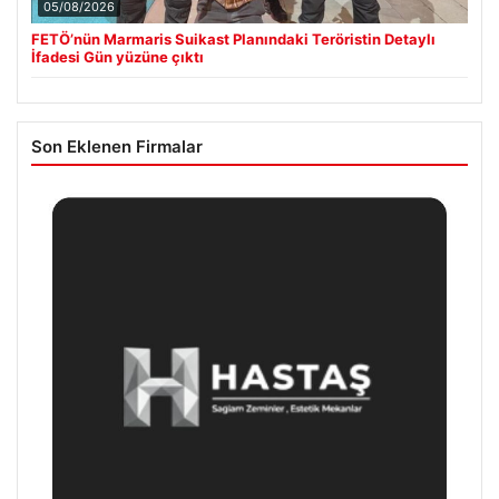
05/08/2026
FETÖ’nün Marmaris Suikast Planındaki Teröristin Detaylı
İfadesi Gün yüzüne çıktı
Son Eklenen Firmalar