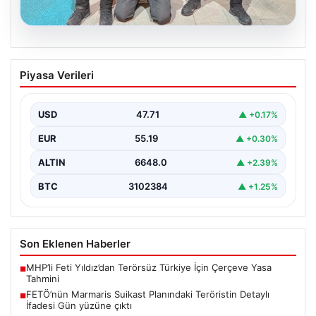
05.08.2026
FETÖ’nün Marmaris Suikast Planındaki
Piyasa Verileri
Teröristin Detaylı İfadesi Gün yüzüne
çıktı
USD
47.71
▲ +0.17%
15 Temmuz 2016 darbe girişimi sırasında
Cumhurbaşkanı Recep Tayyip Erdoğan'a yönelik
EUR
55.19
▲ +0.30%
planlanan suikast girişiminin…
ALTIN
6648.0
▲ +2.39%
BTC
3102384
▲ +1.25%
Son Eklenen Haberler
MHP’li Feti Yıldız’dan Terörsüz Türkiye İçin Çerçeve Yasa
■
Tahmini
FETÖ’nün Marmaris Suikast Planındaki Teröristin Detaylı
■
İfadesi Gün yüzüne çıktı