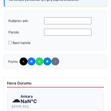
Kullanıcı adı:
Parola:
Beni hatırla
Paylaş:
Hava Durumu
☁
Ankara
NaN°C
ŞEHIR SEÇ