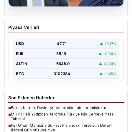
06.08.2026
MHP’li Feti Yıldız’dan Terörsüz Türkiye
Piyasa Verileri
İçin Çerçeve Yasa Tahmini
Milliyetçi Hareket Partisi (MHP) Genel Başkan
Yardımcısı Feti Yıldız, uzun süredir üzerinde çalışılan
USD
47.71
▲ +0.17%
ve…
EUR
55.19
▲ +0.30%
ALTIN
6648.0
▲ +2.39%
BTC
3102384
▲ +1.25%
Son Eklenen Haberler
Bakan Kurum: Devlet yönetimi ciddi bir sorumluluktur
■
MHP’li Feti Yıldız’dan Terörsüz Türkiye İçin Çerçeve Yasa
■
Tahmini
FETÖ’nün Marmaris Suikast Planındaki Teröristin Detaylı
■
İfadesi Gün yüzüne çıktı