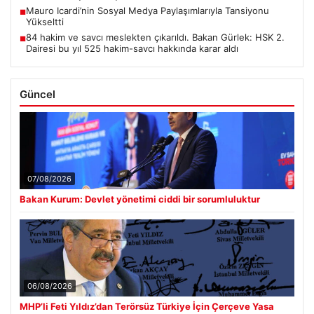
Mauro Icardi’nin Sosyal Medya Paylaşımlarıyla Tansiyonu
■
Yükseltti
84 hakim ve savcı meslekten çıkarıldı. Bakan Gürlek: HSK 2.
■
Dairesi bu yıl 525 hakim-savcı hakkında karar aldı
Güncel
07/08/2026
Bakan Kurum: Devlet yönetimi ciddi bir sorumluluktur
06/08/2026
MHP’li Feti Yıldız’dan Terörsüz Türkiye İçin Çerçeve Yasa