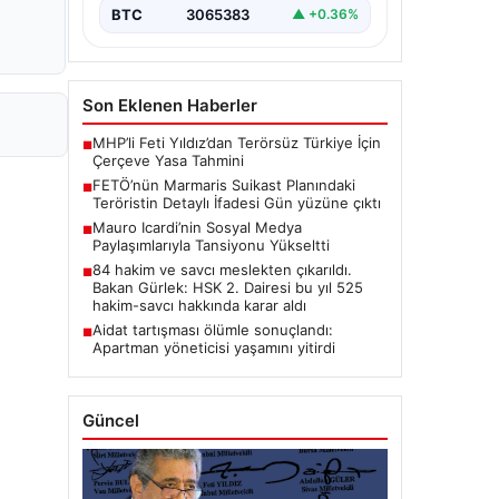
BTC
3065383
▲ +0.36%
Son Eklenen Haberler
MHP’li Feti Yıldız’dan Terörsüz Türkiye İçin
■
Çerçeve Yasa Tahmini
FETÖ’nün Marmaris Suikast Planındaki
■
Teröristin Detaylı İfadesi Gün yüzüne çıktı
Mauro Icardi’nin Sosyal Medya
■
Paylaşımlarıyla Tansiyonu Yükseltti
84 hakim ve savcı meslekten çıkarıldı.
■
Bakan Gürlek: HSK 2. Dairesi bu yıl 525
hakim-savcı hakkında karar aldı
Aidat tartışması ölümle sonuçlandı:
■
Apartman yöneticisi yaşamını yitirdi
Güncel