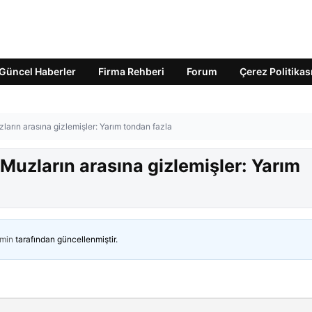
Güncel Haberler
Firma Rehberi
Forum
Çerez Politikas
ların arasına gizlemişler: Yarım tondan fazla
 Muzların arasına gizlemişler: Yarım
min
tarafından güncellenmiştir.