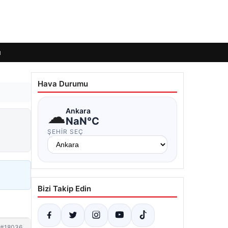
ı
Hava Durumu
☁
Ankara
NaN°C
ŞEHIR SEÇ
Bizi Takip Edin
#18036