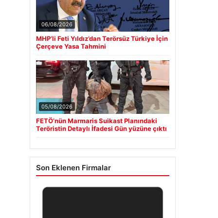
06/08/2026
MHP’li Feti Yıldız’dan Terörsüz Türkiye İçin
Çerçeve Yasa Tahmini
05/08/2026
FETÖ’nün Marmaris Suikast Planındaki
Teröristin Detaylı İfadesi Gün yüzüne çıktı
Son Eklenen Firmalar