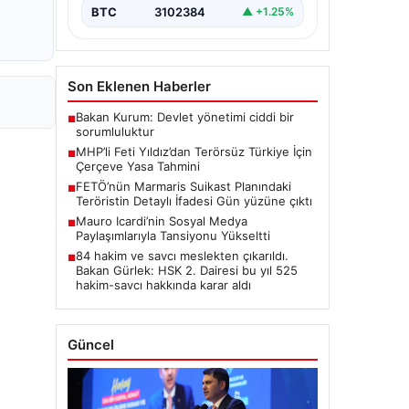
BTC
3102384
▲ +1.25%
Son Eklenen Haberler
Bakan Kurum: Devlet yönetimi ciddi bir
■
sorumluluktur
MHP’li Feti Yıldız’dan Terörsüz Türkiye İçin
■
Çerçeve Yasa Tahmini
FETÖ’nün Marmaris Suikast Planındaki
■
Teröristin Detaylı İfadesi Gün yüzüne çıktı
Mauro Icardi’nin Sosyal Medya
■
Paylaşımlarıyla Tansiyonu Yükseltti
84 hakim ve savcı meslekten çıkarıldı.
■
Bakan Gürlek: HSK 2. Dairesi bu yıl 525
hakim-savcı hakkında karar aldı
Güncel