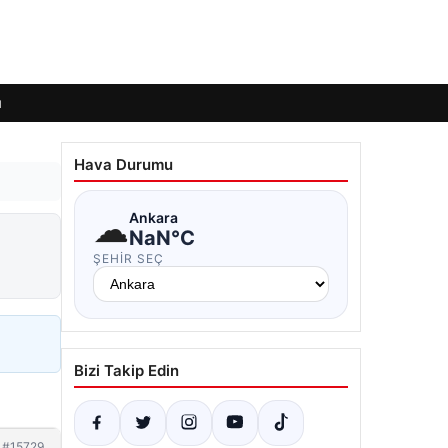
ı
Hava Durumu
☁
Ankara
NaN°C
ŞEHIR SEÇ
Bizi Takip Edin
#15729