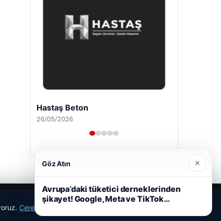
Enes Kaplan Avukatlık Bürosu
28/04/2026
×
Göz Atın
Avrupa’daki tüketici derneklerinden
şikayet! Google, Meta ve TikTok…
ıyoruz.
Çerez Politikamız
Reddet
Kabul Et