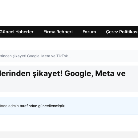
Güncel Haberler
Firma Rehberi
Forum
Çerez Politikas
lerinden şikayet! Google, Meta ve TikTok…
lerinden şikayet! Google, Meta ve
 önce
admin
tarafından güncellenmiştir.