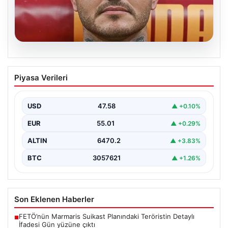
05.08.2026
Mauro Icardi’nin Sosyal Medya
Piyasa Verileri
Paylaşımlarıyla Tansiyonu Yükseltti
Geçtiğimiz günlerde Galatasaray futbol takımıyla
yollarını ayıran ve kariyerindeki belirsizlikler nedeniyle
USD
47.58
▲ +0.10%
gündemdeki isimler arasında…
EUR
55.01
▲ +0.29%
ALTIN
6470.2
▲ +3.83%
BTC
3057621
▲ +1.26%
Son Eklenen Haberler
FETÖ’nün Marmaris Suikast Planındaki Teröristin Detaylı
■
İfadesi Gün yüzüne çıktı