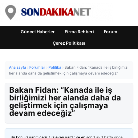
Güncel Haberler
Firma Rehberi
Forum
Çerez Politikası
Ana sayfa
›
Forumlar
›
Politika
›
Bakan Fidan: “Kanada ile iş birliğimizi
her alanda daha da geliştirmek için çalışmaya devam edeceğiz”
Bakan Fidan: “Kanada ile iş
birliğimizi her alanda daha da
geliştirmek için çalışmaya
devam edeceğiz”
Bu konu 0 yanıt içerir, 1 izleyen vardır ve en son
1 ay 1 hafta önce