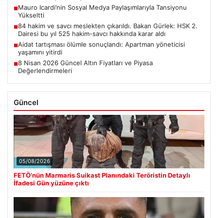
Mauro Icardi’nin Sosyal Medya Paylaşımlarıyla Tansiyonu
■
Yükseltti
84 hakim ve savcı meslekten çıkarıldı. Bakan Gürlek: HSK 2.
■
Dairesi bu yıl 525 hakim-savcı hakkında karar aldı
Aidat tartışması ölümle sonuçlandı: Apartman yöneticisi
■
yaşamını yitirdi
8 Nisan 2026 Güncel Altın Fiyatları ve Piyasa
■
Değerlendirmeleri
Güncel
05/08/2026
FETÖ’nün Marmaris Suikast Planındaki Teröristin Detaylı
İfadesi Gün yüzüne çıktı