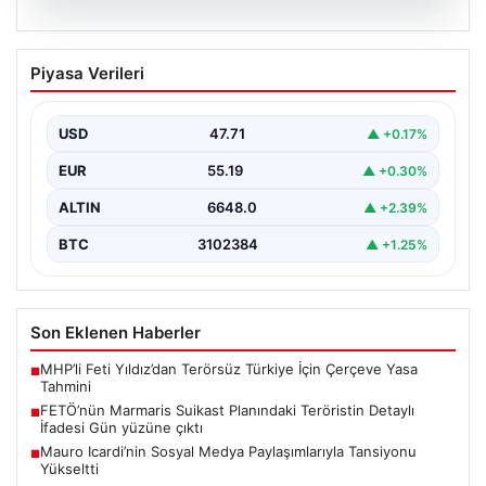
05.08.2026
FETÖ’nün Marmaris Suikast Planındaki
Piyasa Verileri
Teröristin Detaylı İfadesi Gün yüzüne
çıktı
USD
47.71
▲ +0.17%
15 Temmuz 2016 darbe girişimi sırasında
Cumhurbaşkanı Recep Tayyip Erdoğan'a yönelik
EUR
55.19
▲ +0.30%
planlanan suikast girişiminin…
ALTIN
6648.0
▲ +2.39%
BTC
3102384
▲ +1.25%
Son Eklenen Haberler
MHP’li Feti Yıldız’dan Terörsüz Türkiye İçin Çerçeve Yasa
■
Tahmini
FETÖ’nün Marmaris Suikast Planındaki Teröristin Detaylı
■
İfadesi Gün yüzüne çıktı
Mauro Icardi’nin Sosyal Medya Paylaşımlarıyla Tansiyonu
■
Yükseltti