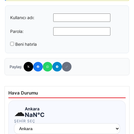
Kullanıcı adı:
Parola:
Beni hatırla
Paylaş:
Hava Durumu
☁
Ankara
NaN°C
ŞEHIR SEÇ