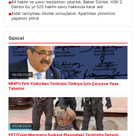
84 hakim ve savcı meslekten çıkarıldı. Bakan Gürlek: HSK 2.
■
Dairesi bu yıl 525 hakim-savcı hakkında karar aldı
Aidat tartışması ölümle sonuçlandı: Apartman yöneticisi
■
yaşamını yitirdi
Güncel
06/08/2026
MHP’li Feti Yıldız’dan Terörsüz Türkiye İçin Çerçeve Yasa
Tahmini
05/08/2026
FETÖ’nün Marmaris Suikast Planındaki Teröristin Detaylı