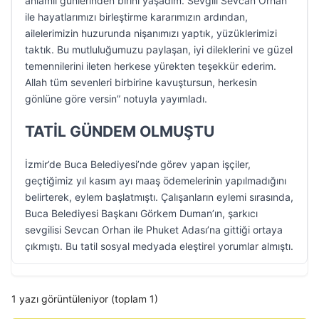
anlamlı günlerinden birini yaşadım. Sevgili Sevcan Orhan
ile hayatlarımızı birleştirme kararımızın ardından,
ailelerimizin huzurunda nişanımızı yaptık, yüzüklerimizi
taktık. Bu mutluluğumuzu paylaşan, iyi dileklerini ve güzel
temennilerini ileten herkese yürekten teşekkür ederim.
Allah tüm sevenleri birbirine kavuştursun, herkesin
gönlüne göre versin” notuyla yayımladı.
TATİL GÜNDEM OLMUŞTU
İzmir’de Buca Belediyesi’nde görev yapan işçiler,
geçtiğimiz yıl kasım ayı maaş ödemelerinin yapılmadığını
belirterek, eylem başlatmıştı. Çalışanların eylemi sırasında,
Buca Belediyesi Başkanı Görkem Duman’ın, şarkıcı
sevgilisi Sevcan Orhan ile Phuket Adası’na gittiği ortaya
çıkmıştı. Bu tatil sosyal medyada eleştirel yorumlar almıştı.
1 yazı görüntüleniyor (toplam 1)