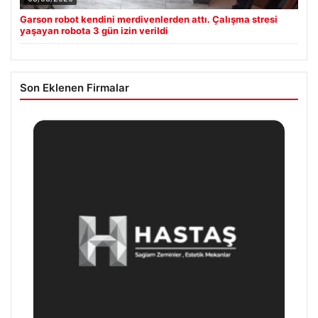
Garson robot kendini merdivenlerden attı. Çalışma stresi
yaşayan robota 3 gün izin verildi
Son Eklenen Firmalar