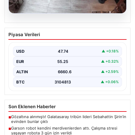
08.08.2026
Garson robot kendini merdivenlerden
Piyasa Verileri
attı. Çalışma stresi yaşayan robota 3
gün izin verildi
USD
47.74
▲ +0.18%
EUR
55.25
▲ +0.32%
ALTIN
6660.6
▲ +2.59%
BTC
3104813
▲ +0.06%
Son Eklenen Haberler
Gözaltına alınmıştı! Galatasaray tribün lideri Sebahattin Şirin’in
■
evinden bunlar çıktı
Garson robot kendini merdivenlerden attı. Çalışma stresi
■
yaşayan robota 3 gün izin verildi