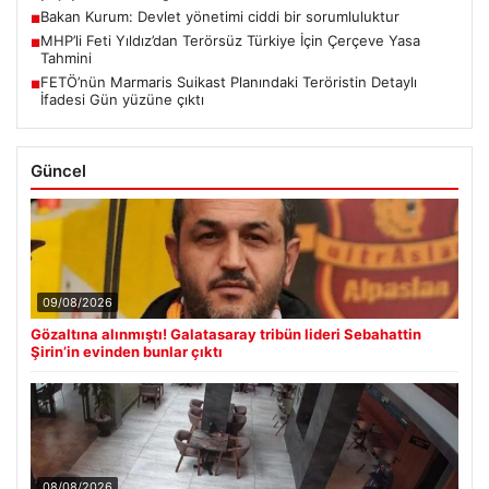
Bakan Kurum: Devlet yönetimi ciddi bir sorumluluktur
■
MHP’li Feti Yıldız’dan Terörsüz Türkiye İçin Çerçeve Yasa
■
Tahmini
FETÖ’nün Marmaris Suikast Planındaki Teröristin Detaylı
■
İfadesi Gün yüzüne çıktı
Güncel
09/08/2026
Gözaltına alınmıştı! Galatasaray tribün lideri Sebahattin
Şirin’in evinden bunlar çıktı
08/08/2026