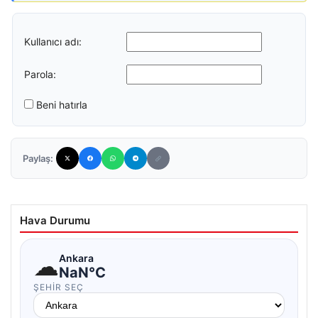
Kullanıcı adı:
Parola:
Beni hatırla
Paylaş:
Hava Durumu
☁
Ankara
NaN°C
ŞEHIR SEÇ