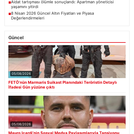
Aidat tartışması ölümle sonuçlandı: Apartman yöneticisi
■
yaşamını yitirdi
8 Nisan 2026 Güncel Altın Fiyatları ve Piyasa
■
Değerlendirmeleri
Güncel
05/08/2026
FETÖ’nün Marmaris Suikast Planındaki Teröristin Detaylı
İfadesi Gün yüzüne çıktı
05/08/2026
Mauro Icardi’nin Sosyal Medya Paylaşımlarıyla Tansiyonu