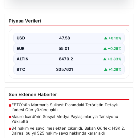
02.08.2026
8 Nisan 2026 Güncel Altın Fiyatları ve
Piyasa Verileri
Piyasa Değerlendirmeleri
Son dönemde küresel jeopolitik gelişmeler ve bölgesel
tansiyonlardaki azalma, altın fiyatlarında olumlu bir
USD
47.58
▲ +0.10%
seyir…
EUR
55.01
▲ +0.29%
ALTIN
6470.2
▲ +3.83%
BTC
3057621
▲ +1.26%
Son Eklenen Haberler
FETÖ’nün Marmaris Suikast Planındaki Teröristin Detaylı
■
İfadesi Gün yüzüne çıktı
Mauro Icardi’nin Sosyal Medya Paylaşımlarıyla Tansiyonu
■
Yükseltti
84 hakim ve savcı meslekten çıkarıldı. Bakan Gürlek: HSK 2.
■
Dairesi bu yıl 525 hakim-savcı hakkında karar aldı