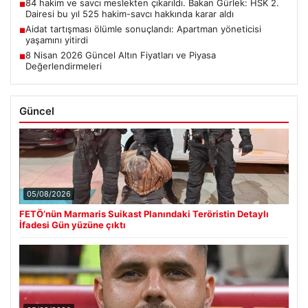
84 hakim ve savcı meslekten çıkarıldı. Bakan Gürlek: HSK 2.
■
Dairesi bu yıl 525 hakim-savcı hakkında karar aldı
Aidat tartışması ölümle sonuçlandı: Apartman yöneticisi
■
yaşamını yitirdi
8 Nisan 2026 Güncel Altın Fiyatları ve Piyasa
■
Değerlendirmeleri
Güncel
05/08/2026
FETÖ’nün Marmaris Suikast Planındaki Teröristin Detaylı
İfadesi Gün yüzüne çıktı