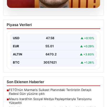
05.08.2026
Mauro Icardi’nin Sosyal Medya
Piyasa Verileri
Paylaşımlarıyla Tansiyonu Yükseltti
Geçtiğimiz günlerde Galatasaray futbol takımıyla
yollarını ayıran ve kariyerindeki belirsizlikler nedeniyle
USD
47.58
▲ +0.10%
gündemdeki isimler arasında…
EUR
55.01
▲ +0.29%
ALTIN
6470.2
▲ +3.83%
BTC
3057621
▲ +1.26%
Son Eklenen Haberler
FETÖ’nün Marmaris Suikast Planındaki Teröristin Detaylı
■
İfadesi Gün yüzüne çıktı
Mauro Icardi’nin Sosyal Medya Paylaşımlarıyla Tansiyonu
■
Yükseltti