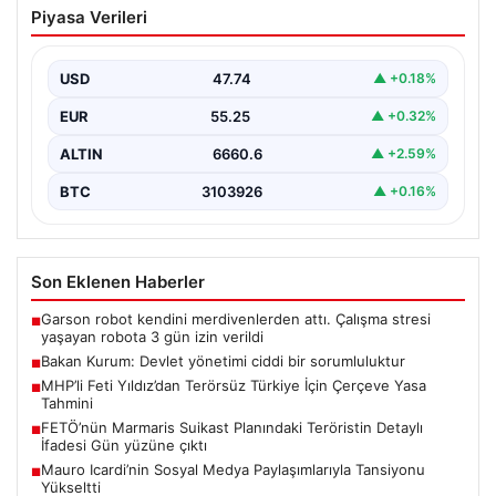
Piyasa Verileri
sorumluluktur
Çevre, Şehircilik ve İklim Değişikliği Bakanı Murat
Kurum, Hatay'da düzenlenen sosyal konut projesi ve…
USD
47.74
▲ +0.18%
EUR
55.25
▲ +0.32%
ALTIN
6660.6
▲ +2.59%
BTC
3103926
▲ +0.16%
Son Eklenen Haberler
Garson robot kendini merdivenlerden attı. Çalışma stresi
■
yaşayan robota 3 gün izin verildi
Bakan Kurum: Devlet yönetimi ciddi bir sorumluluktur
■
MHP’li Feti Yıldız’dan Terörsüz Türkiye İçin Çerçeve Yasa
■
Tahmini
FETÖ’nün Marmaris Suikast Planındaki Teröristin Detaylı
■
İfadesi Gün yüzüne çıktı
Mauro Icardi’nin Sosyal Medya Paylaşımlarıyla Tansiyonu
■
Yükseltti