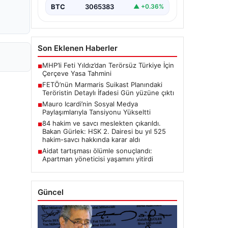
BTC
3065383
▲ +0.36%
Son Eklenen Haberler
MHP’li Feti Yıldız’dan Terörsüz Türkiye İçin
■
Çerçeve Yasa Tahmini
FETÖ’nün Marmaris Suikast Planındaki
■
Teröristin Detaylı İfadesi Gün yüzüne çıktı
Mauro Icardi’nin Sosyal Medya
■
Paylaşımlarıyla Tansiyonu Yükseltti
84 hakim ve savcı meslekten çıkarıldı.
■
Bakan Gürlek: HSK 2. Dairesi bu yıl 525
hakim-savcı hakkında karar aldı
Aidat tartışması ölümle sonuçlandı:
■
Apartman yöneticisi yaşamını yitirdi
Güncel