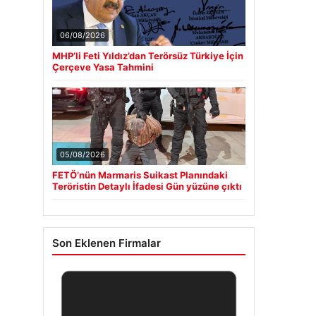
06/08/2026
MHP’li Feti Yıldız’dan Terörsüz Türkiye İçin
Çerçeve Yasa Tahmini
05/08/2026
FETÖ’nün Marmaris Suikast Planındaki
Teröristin Detaylı İfadesi Gün yüzüne çıktı
Son Eklenen Firmalar