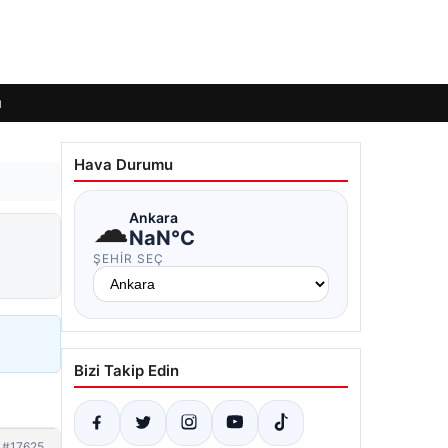
ı
Hava Durumu
☁
Ankara
NaN°C
ŞEHIR SEÇ
Bizi Takip Edin
#17625