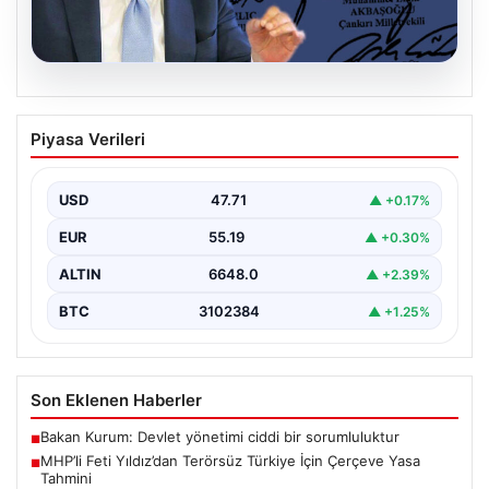
06.08.2026
MHP’li Feti Yıldız’dan Terörsüz Türkiye
Piyasa Verileri
İçin Çerçeve Yasa Tahmini
Milliyetçi Hareket Partisi (MHP) Genel Başkan
Yardımcısı Feti Yıldız, uzun süredir üzerinde çalışılan
USD
47.71
▲ +0.17%
ve…
EUR
55.19
▲ +0.30%
ALTIN
6648.0
▲ +2.39%
BTC
3102384
▲ +1.25%
Son Eklenen Haberler
Bakan Kurum: Devlet yönetimi ciddi bir sorumluluktur
■
MHP’li Feti Yıldız’dan Terörsüz Türkiye İçin Çerçeve Yasa
■
Tahmini