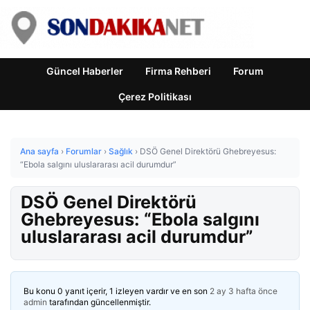
Güncel Haberler
Firma Rehberi
Forum
Çerez Politikası
Ana sayfa
›
Forumlar
›
Sağlık
›
DSÖ Genel Direktörü Ghebreyesus:
“Ebola salgını uluslararası acil durumdur”
DSÖ Genel Direktörü
Ghebreyesus: “Ebola salgını
uluslararası acil durumdur”
Bu konu 0 yanıt içerir, 1 izleyen vardır ve en son
2 ay 3 hafta önce
admin
tarafından güncellenmiştir.