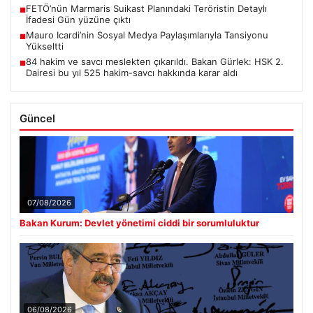
FETÖ’nün Marmaris Suikast Planındaki Teröristin Detaylı
■
İfadesi Gün yüzüne çıktı
Mauro Icardi’nin Sosyal Medya Paylaşımlarıyla Tansiyonu
■
Yükseltti
84 hakim ve savcı meslekten çıkarıldı. Bakan Gürlek: HSK 2.
■
Dairesi bu yıl 525 hakim-savcı hakkında karar aldı
Güncel
07/08/2026
Bakan Kurum: Devlet yönetimi ciddi bir sorumluluktur
06/08/2026