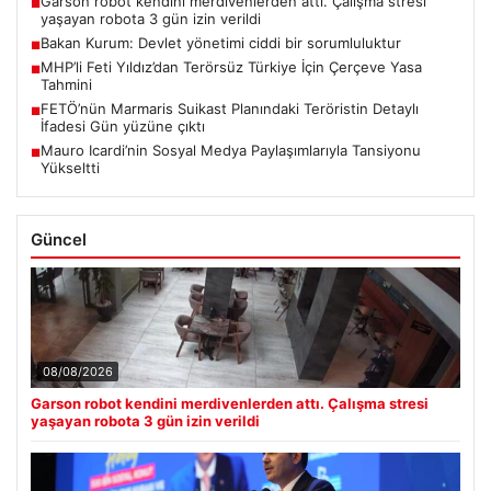
Garson robot kendini merdivenlerden attı. Çalışma stresi
■
yaşayan robota 3 gün izin verildi
Bakan Kurum: Devlet yönetimi ciddi bir sorumluluktur
■
MHP’li Feti Yıldız’dan Terörsüz Türkiye İçin Çerçeve Yasa
■
Tahmini
FETÖ’nün Marmaris Suikast Planındaki Teröristin Detaylı
■
İfadesi Gün yüzüne çıktı
Mauro Icardi’nin Sosyal Medya Paylaşımlarıyla Tansiyonu
■
Yükseltti
Güncel
08/08/2026
Garson robot kendini merdivenlerden attı. Çalışma stresi
yaşayan robota 3 gün izin verildi