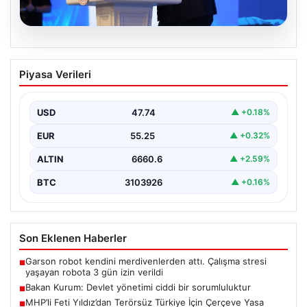
07.08.2026
Bakan Kurum: Devlet yönetimi ciddi bir
Piyasa Verileri
sorumluluktur
Çevre, Şehircilik ve İklim Değişikliği Bakanı Murat
Kurum, Hatay'da düzenlenen sosyal konut projesi ve…
USD
47.74
▲ +0.18%
EUR
55.25
▲ +0.32%
ALTIN
6660.6
▲ +2.59%
BTC
3103926
▲ +0.16%
Son Eklenen Haberler
Garson robot kendini merdivenlerden attı. Çalışma stresi
■
yaşayan robota 3 gün izin verildi
Bakan Kurum: Devlet yönetimi ciddi bir sorumluluktur
■
MHP’li Feti Yıldız’dan Terörsüz Türkiye İçin Çerçeve Yasa
■