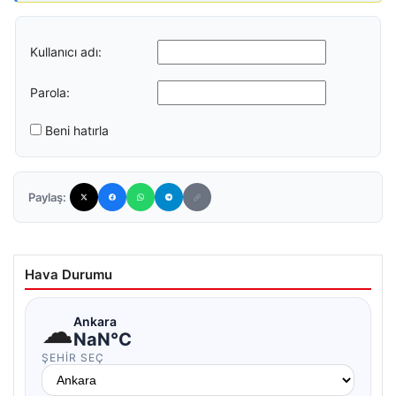
Kullanıcı adı:
Parola:
Beni hatırla
Paylaş:
Hava Durumu
☁
Ankara
NaN°C
ŞEHIR SEÇ