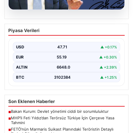
06.08.2026
MHP’li Feti Yıldız’dan Terörsüz Türkiye
Piyasa Verileri
İçin Çerçeve Yasa Tahmini
Milliyetçi Hareket Partisi (MHP) Genel Başkan
Yardımcısı Feti Yıldız, uzun süredir üzerinde çalışılan
USD
47.71
▲ +0.17%
ve…
EUR
55.19
▲ +0.30%
ALTIN
6648.0
▲ +2.39%
BTC
3102384
▲ +1.25%
Son Eklenen Haberler
Bakan Kurum: Devlet yönetimi ciddi bir sorumluluktur
■
MHP’li Feti Yıldız’dan Terörsüz Türkiye İçin Çerçeve Yasa
■
Tahmini
FETÖ’nün Marmaris Suikast Planındaki Teröristin Detaylı
■