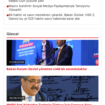
İfadesi Gün yüzüne çıktı
Mauro Icardi’nin Sosyal Medya Paylaşımlarıyla Tansiyonu
■
Yükseltti
84 hakim ve savcı meslekten çıkarıldı. Bakan Gürlek: HSK 2.
■
Dairesi bu yıl 525 hakim-savcı hakkında karar aldı
Güncel
07/08/2026
Bakan Kurum: Devlet yönetimi ciddi bir sorumluluktur
06/08/2026
MHP’li Feti Yıldız’dan Terörsüz Türkiye İçin Çerçeve Yasa