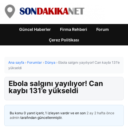
Güncel Haberler
Firma Rehberi
Forum
Çerez Politikası
Ana sayfa
›
Forumlar
›
Dünya
›
Ebola salgını yayılıyor! Can kaybı 131’e
yükseldi
Ebola salgını yayılıyor! Can
kaybı 131’e yükseldi
Bu konu 0 yanıt içerir, 1 izleyen vardır ve en son
2 ay 2 hafta önce
admin
tarafından güncellenmiştir.