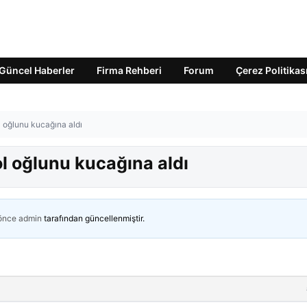
Güncel Haberler
Firma Rehberi
Forum
Çerez Politikas
l oğlunu kucağına aldı
ol oğlunu kucağına aldı
 önce
admin
tarafından güncellenmiştir.