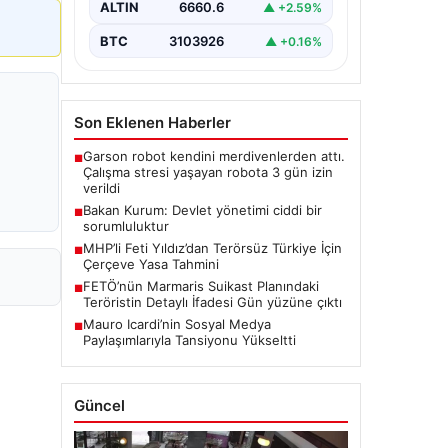
ALTIN
6660.6
▲ +2.59%
BTC
3103926
▲ +0.16%
Son Eklenen Haberler
Garson robot kendini merdivenlerden attı.
■
Çalışma stresi yaşayan robota 3 gün izin
verildi
Bakan Kurum: Devlet yönetimi ciddi bir
■
sorumluluktur
MHP’li Feti Yıldız’dan Terörsüz Türkiye İçin
■
Çerçeve Yasa Tahmini
FETÖ’nün Marmaris Suikast Planındaki
■
Teröristin Detaylı İfadesi Gün yüzüne çıktı
Mauro Icardi’nin Sosyal Medya
■
Paylaşımlarıyla Tansiyonu Yükseltti
Güncel