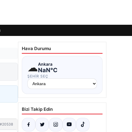
ı
Hava Durumu
☁
Ankara
NaN°C
ŞEHIR SEÇ
Bizi Takip Edin
#20538