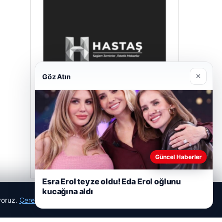
×
Göz Atın
Hastaş Beton
26/05/2026
Güncel Haberler
Esra Erol teyze oldu! Eda Erol oğlunu
kucağına aldı
ıyoruz.
Çerez Politikamız
Reddet
Kabul Et