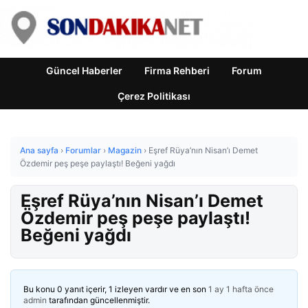
Güncel Haberler
Firma Rehberi
Forum
Çerez Politikası
Ana sayfa
›
Forumlar
›
Magazin
›
Eşref Rüya’nın Nisan’ı Demet
Özdemir peş peşe paylaştı! Beğeni yağdı
Eşref Rüya’nın Nisan’ı Demet
Özdemir peş peşe paylaştı!
Beğeni yağdı
Bu konu 0 yanıt içerir, 1 izleyen vardır ve en son
1 ay 1 hafta önce
admin
tarafından güncellenmiştir.