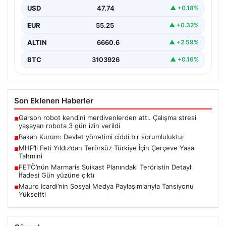
Kurum, Hatay'da düzenlenen sosyal konut projesi ve…
USD
47.74
▲ +0.18%
EUR
55.25
▲ +0.32%
ALTIN
6660.6
▲ +2.59%
BTC
3103926
▲ +0.16%
Son Eklenen Haberler
Garson robot kendini merdivenlerden attı. Çalışma stresi
■
yaşayan robota 3 gün izin verildi
Bakan Kurum: Devlet yönetimi ciddi bir sorumluluktur
■
MHP’li Feti Yıldız’dan Terörsüz Türkiye İçin Çerçeve Yasa
■
Tahmini
FETÖ’nün Marmaris Suikast Planındaki Teröristin Detaylı
■
İfadesi Gün yüzüne çıktı
Mauro Icardi’nin Sosyal Medya Paylaşımlarıyla Tansiyonu
■
Yükseltti