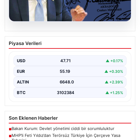
06.08.2026
MHP’li Feti Yıldız’dan Terörsüz Türkiye
Piyasa Verileri
İçin Çerçeve Yasa Tahmini
Milliyetçi Hareket Partisi (MHP) Genel Başkan
Yardımcısı Feti Yıldız, uzun süredir üzerinde çalışılan
USD
47.71
▲ +0.17%
ve…
EUR
55.19
▲ +0.30%
ALTIN
6648.0
▲ +2.39%
BTC
3102384
▲ +1.25%
Son Eklenen Haberler
Bakan Kurum: Devlet yönetimi ciddi bir sorumluluktur
■
MHP’li Feti Yıldız’dan Terörsüz Türkiye İçin Çerçeve Yasa
■