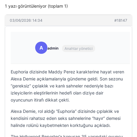
1 yazı görüntüleniyor (toplam 1)
03/06/2026: 14:34
#18147
A
admin
Anahtar yönetici
Euphoria dizisinde Maddy Perez karakterine hayat veren
Alexa Demie açıklamalarıyla gündeme geldi. Son sezonu
“gereksiz” çıplaklık ve kanlı sahneler nedeniyle bazı
izleyicilerin eleştirilerinin hedefi olan diziye dair
oyuncunun itirafı dikkat çekti.
Alexa Demie, rol aldığı “Euphoria” dizisinde çıplaklık ve
kendisini rahatsız eden seks sahnelerine “hayır” demesi
halinde rolünü kaybetmekten korktuğunu açıkladı.
The Hollywood Reporter’a konuşan 35 yaşındaki oyuncu