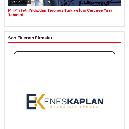
06/08/2026
MHP’li Feti Yıldız’dan Terörsüz Türkiye İçin Çerçeve Yasa
Tahmini
Son Eklenen Firmalar