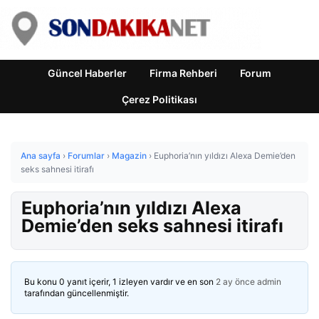
Güncel Haberler
Firma Rehberi
Forum
Çerez Politikası
Ana sayfa
›
Forumlar
›
Magazin
›
Euphoria’nın yıldızı Alexa Demie’den
seks sahnesi itirafı
Euphoria’nın yıldızı Alexa
Demie’den seks sahnesi itirafı
Bu konu 0 yanıt içerir, 1 izleyen vardır ve en son
2 ay önce
admin
tarafından güncellenmiştir.