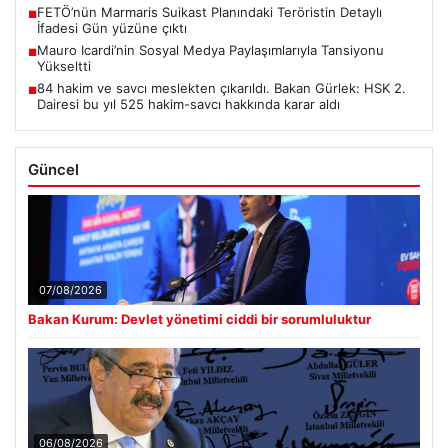
FETÖ’nün Marmaris Suikast Planındaki Teröristin Detaylı
■
İfadesi Gün yüzüne çıktı
Mauro Icardi’nin Sosyal Medya Paylaşımlarıyla Tansiyonu
■
Yükseltti
84 hakim ve savcı meslekten çıkarıldı. Bakan Gürlek: HSK 2.
■
Dairesi bu yıl 525 hakim-savcı hakkında karar aldı
Güncel
07/08/2026
Bakan Kurum: Devlet yönetimi ciddi bir sorumluluktur
06/08/2026