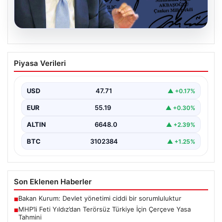
06.08.2026
MHP’li Feti Yıldız’dan Terörsüz Türkiye
Piyasa Verileri
İçin Çerçeve Yasa Tahmini
Milliyetçi Hareket Partisi (MHP) Genel Başkan
Yardımcısı Feti Yıldız, uzun süredir üzerinde çalışılan
USD
47.71
▲ +0.17%
ve…
EUR
55.19
▲ +0.30%
ALTIN
6648.0
▲ +2.39%
BTC
3102384
▲ +1.25%
Son Eklenen Haberler
Bakan Kurum: Devlet yönetimi ciddi bir sorumluluktur
■
MHP’li Feti Yıldız’dan Terörsüz Türkiye İçin Çerçeve Yasa
■
Tahmini