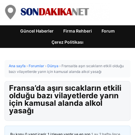
Güncel Haberler
Firma Rehberi
Forum
Çerez Politikası
Ana sayfa
›
Forumlar
›
Dünya
›
Fransa’da aşırı sıcakların etkili olduğu
bazı vilayetlerde yarın için kamusal alanda alkol yasağı
Fransa’da aşırı sıcakların etkili
olduğu bazı vilayetlerde yarın
için kamusal alanda alkol
yasağı
Bu konu 0 yanıt içerir, 1 izleyen vardır ve en son
1 ay 2 hafta önce