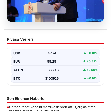
07.08.2026
Bakan Kurum: Devlet yönetimi ciddi bir
Piyasa Verileri
sorumluluktur
Çevre, Şehircilik ve İklim Değişikliği Bakanı Murat
Kurum, Hatay'da düzenlenen sosyal konut projesi ve…
USD
47.74
▲ +0.18%
EUR
55.25
▲ +0.32%
ALTIN
6660.6
▲ +2.59%
BTC
3103926
▲ +0.16%
Son Eklenen Haberler
Garson robot kendini merdivenlerden attı. Çalışma stresi
■
yaşayan robota 3 gün izin verildi