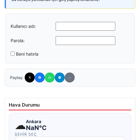
Kullanıcı adı:
Parola:
Beni hatırla
Paylaş:
Hava Durumu
☁
Ankara
NaN°C
ŞEHIR SEÇ