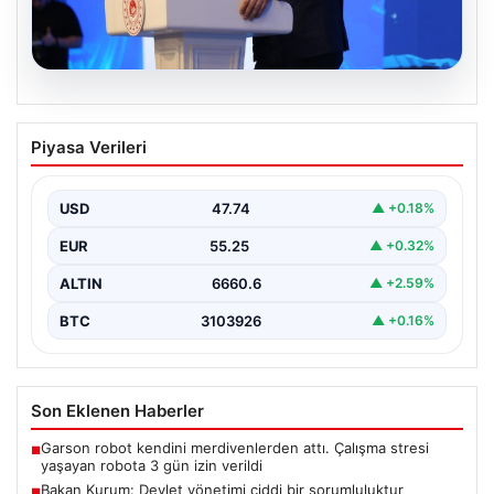
07.08.2026
Bakan Kurum: Devlet yönetimi ciddi bir
Piyasa Verileri
sorumluluktur
Çevre, Şehircilik ve İklim Değişikliği Bakanı Murat
Kurum, Hatay'da düzenlenen sosyal konut projesi ve…
USD
47.74
▲ +0.18%
EUR
55.25
▲ +0.32%
ALTIN
6660.6
▲ +2.59%
BTC
3103926
▲ +0.16%
Son Eklenen Haberler
Garson robot kendini merdivenlerden attı. Çalışma stresi
■
yaşayan robota 3 gün izin verildi
Bakan Kurum: Devlet yönetimi ciddi bir sorumluluktur
■