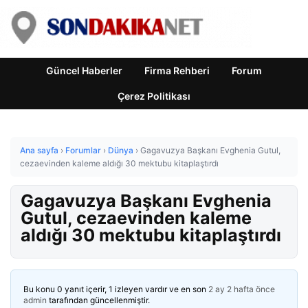
Güncel Haberler
Firma Rehberi
Forum
Çerez Politikası
Ana sayfa
›
Forumlar
›
Dünya
›
Gagavuzya Başkanı Evghenia Gutul,
cezaevinden kaleme aldığı 30 mektubu kitaplaştırdı
Gagavuzya Başkanı Evghenia
Gutul, cezaevinden kaleme
aldığı 30 mektubu kitaplaştırdı
Bu konu 0 yanıt içerir, 1 izleyen vardır ve en son
2 ay 2 hafta önce
admin
tarafından güncellenmiştir.