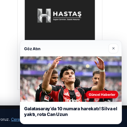
×
Göz Atın
Hastaş Beton
26/05/2026
Güncel Haberler
Galatasaray’da 10 numara harekatı! Silva el
yaktı, rota Can Uzun
ıyoruz.
Çerez Politikamız
Reddet
Kabul Et