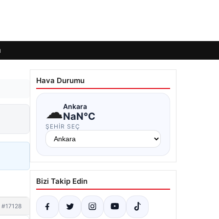
ı
Hava Durumu
☁
Ankara
NaN°C
ŞEHIR SEÇ
Bizi Takip Edin
#17128