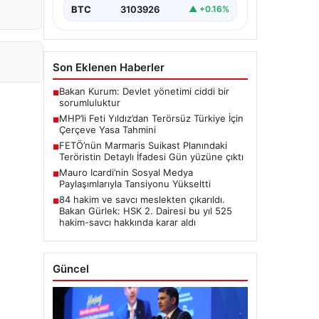
BTC
3103926
▲ +0.16%
Son Eklenen Haberler
Bakan Kurum: Devlet yönetimi ciddi bir
■
sorumluluktur
MHP’li Feti Yıldız’dan Terörsüz Türkiye İçin
■
Çerçeve Yasa Tahmini
FETÖ’nün Marmaris Suikast Planındaki
■
Teröristin Detaylı İfadesi Gün yüzüne çıktı
Mauro Icardi’nin Sosyal Medya
■
Paylaşımlarıyla Tansiyonu Yükseltti
84 hakim ve savcı meslekten çıkarıldı.
■
Bakan Gürlek: HSK 2. Dairesi bu yıl 525
hakim-savcı hakkında karar aldı
Güncel