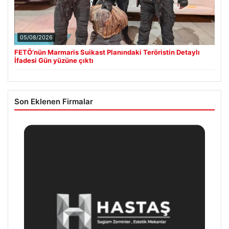
05/08/2026
FETÖ’nün Marmaris Suikast Planındaki Teröristin Detaylı
İfadesi Gün yüzüne çıktı
Son Eklenen Firmalar