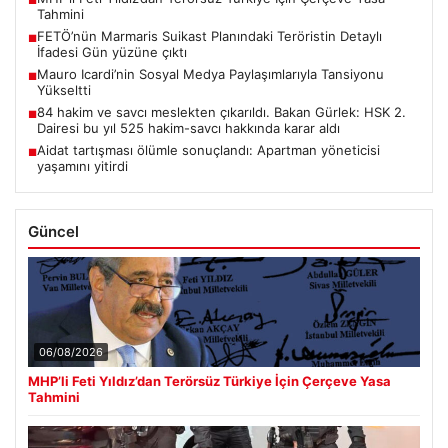
■
Tahmini
FETÖ’nün Marmaris Suikast Planındaki Teröristin Detaylı
■
İfadesi Gün yüzüne çıktı
Mauro Icardi’nin Sosyal Medya Paylaşımlarıyla Tansiyonu
■
Yükseltti
84 hakim ve savcı meslekten çıkarıldı. Bakan Gürlek: HSK 2.
■
Dairesi bu yıl 525 hakim-savcı hakkında karar aldı
Aidat tartışması ölümle sonuçlandı: Apartman yöneticisi
■
yaşamını yitirdi
Güncel
06/08/2026
MHP’li Feti Yıldız’dan Terörsüz Türkiye İçin Çerçeve Yasa
Tahmini