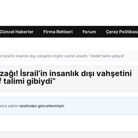
Güncel Haberler
Firma Rehberi
Forum
Çerez Politikas
İsrail’in insanlık dışı vahşetini İngiliz cerrah anlattı: “Hedef talimi gibiydi”
ğı! İsrail’in insanlık dışı vahşetini
 talimi gibiydi”
 önce
admin
tarafından güncellenmiştir.