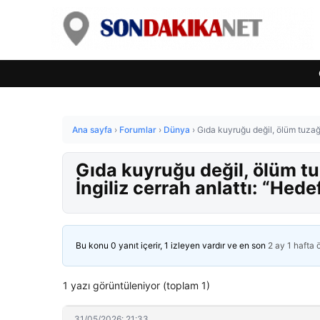
Ana sayfa
›
Forumlar
›
Dünya
›
Gıda kuyruğu değil, ölüm tuzağı! 
Gıda kuyruğu değil, ölüm tuza
İngiliz cerrah anlattı: “Hedef
Bu konu 0 yanıt içerir, 1 izleyen vardır ve en son
2 ay 1 hafta
1 yazı görüntüleniyor (toplam 1)
31/05/2026: 21:33