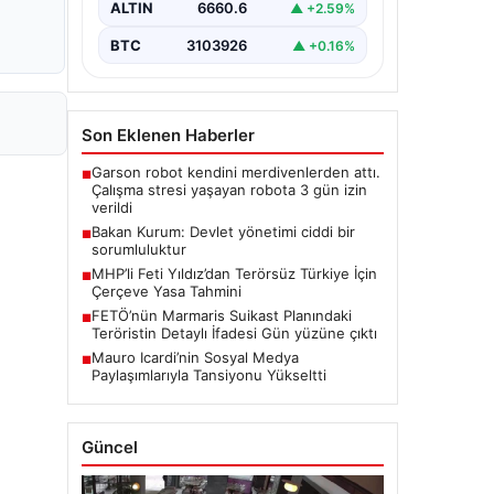
ALTIN
6660.6
▲ +2.59%
BTC
3103926
▲ +0.16%
Son Eklenen Haberler
Garson robot kendini merdivenlerden attı.
■
Çalışma stresi yaşayan robota 3 gün izin
verildi
Bakan Kurum: Devlet yönetimi ciddi bir
■
sorumluluktur
MHP’li Feti Yıldız’dan Terörsüz Türkiye İçin
■
Çerçeve Yasa Tahmini
FETÖ’nün Marmaris Suikast Planındaki
■
Teröristin Detaylı İfadesi Gün yüzüne çıktı
Mauro Icardi’nin Sosyal Medya
■
Paylaşımlarıyla Tansiyonu Yükseltti
Güncel