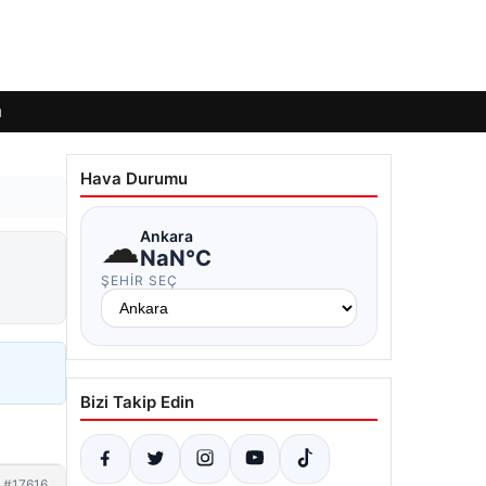
ı
Hava Durumu
☁
Ankara
NaN°C
ŞEHIR SEÇ
Bizi Takip Edin
#17616