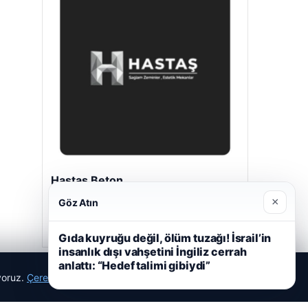
Hastaş Beton
26/05/2026
×
Göz Atın
Gıda kuyruğu değil, ölüm tuzağı! İsrail’in
insanlık dışı vahşetini İngiliz cerrah
anlattı: “Hedef talimi gibiydi”
ıyoruz.
Çerez Politikamız
Reddet
Kabul Et