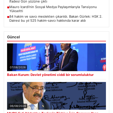
İfadesi Gün yüzüne çıktı
Mauro Icardi’nin Sosyal Medya Paylaşımlarıyla Tansiyonu
■
Yükseltti
84 hakim ve savcı meslekten çıkarıldı. Bakan Gürlek: HSK 2.
■
Dairesi bu yıl 525 hakim-savcı hakkında karar aldı
Güncel
07/08/2026
Bakan Kurum: Devlet yönetimi ciddi bir sorumluluktur
06/08/2026