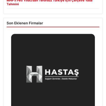
MHP’li Feti Yıldız’dan Terörsüz Türkiye İçin Çerçeve Yasa
Tahmini
Son Eklenen Firmalar