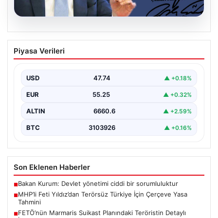
06.08.2026
MHP’li Feti Yıldız’dan Terörsüz Türkiye
Piyasa Verileri
İçin Çerçeve Yasa Tahmini
Milliyetçi Hareket Partisi (MHP) Genel Başkan
Yardımcısı Feti Yıldız, uzun süredir üzerinde çalışılan
USD
47.74
▲ +0.18%
ve…
EUR
55.25
▲ +0.32%
ALTIN
6660.6
▲ +2.59%
BTC
3103926
▲ +0.16%
Son Eklenen Haberler
Bakan Kurum: Devlet yönetimi ciddi bir sorumluluktur
■
MHP’li Feti Yıldız’dan Terörsüz Türkiye İçin Çerçeve Yasa
■
Tahmini
FETÖ’nün Marmaris Suikast Planındaki Teröristin Detaylı
■