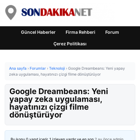
Güncel Haberler
Firma Rehberi
Forum
Çerez Politikası
Ana sayfa
›
Forumlar
›
Teknoloji
›
Google Dreambeans: Yeni yapay
zeka uygulaması, hayatınızı çizgi filme dönüştürüyor
Google Dreambeans: Yeni
yapay zeka uygulaması,
hayatınızı çizgi filme
dönüştürüyor
Bu konu 0 yanıt içerir, 1 izleyen vardır ve en son
2 ay önce
admin