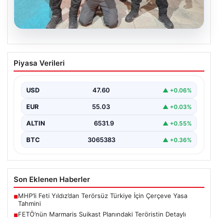
05.08.2026
FETÖ’nün Marmaris Suikast Planındaki
Piyasa Verileri
Teröristin Detaylı İfadesi Gün yüzüne
çıktı
USD
47.60
▲ +0.06%
15 Temmuz 2016 darbe girişimi sırasında
Cumhurbaşkanı Recep Tayyip Erdoğan'a yönelik
EUR
55.03
▲ +0.03%
planlanan suikast girişiminin…
ALTIN
6531.9
▲ +0.55%
BTC
3065383
▲ +0.36%
Son Eklenen Haberler
MHP’li Feti Yıldız’dan Terörsüz Türkiye İçin Çerçeve Yasa
■
Tahmini
FETÖ’nün Marmaris Suikast Planındaki Teröristin Detaylı
■