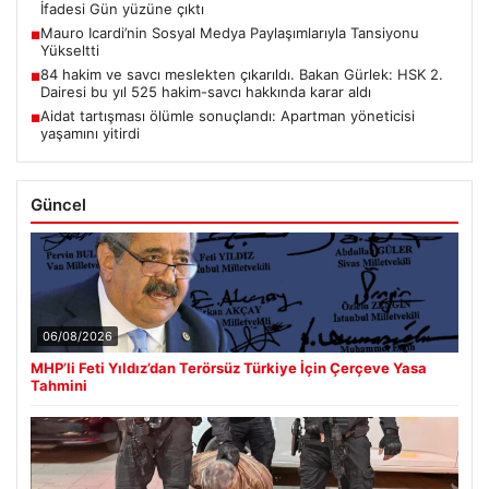
İfadesi Gün yüzüne çıktı
Mauro Icardi’nin Sosyal Medya Paylaşımlarıyla Tansiyonu
■
Yükseltti
84 hakim ve savcı meslekten çıkarıldı. Bakan Gürlek: HSK 2.
■
Dairesi bu yıl 525 hakim-savcı hakkında karar aldı
Aidat tartışması ölümle sonuçlandı: Apartman yöneticisi
■
yaşamını yitirdi
Güncel
06/08/2026
MHP’li Feti Yıldız’dan Terörsüz Türkiye İçin Çerçeve Yasa
Tahmini