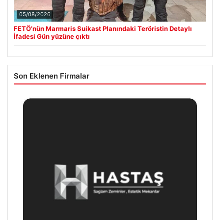
05/08/2026
FETÖ’nün Marmaris Suikast Planındaki Teröristin Detaylı
İfadesi Gün yüzüne çıktı
Son Eklenen Firmalar