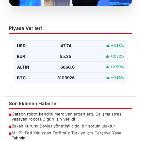
07.08.2026
Bakan Kurum: Devlet yönetimi ciddi bir
Piyasa Verileri
sorumluluktur
Çevre, Şehircilik ve İklim Değişikliği Bakanı Murat
Kurum, Hatay'da düzenlenen sosyal konut projesi ve…
USD
47.74
▲ +0.18%
EUR
55.25
▲ +0.32%
ALTIN
6660.6
▲ +2.59%
BTC
3103926
▲ +0.16%
Son Eklenen Haberler
Garson robot kendini merdivenlerden attı. Çalışma stresi
■
yaşayan robota 3 gün izin verildi
Bakan Kurum: Devlet yönetimi ciddi bir sorumluluktur
■
MHP’li Feti Yıldız’dan Terörsüz Türkiye İçin Çerçeve Yasa
■
Tahmini