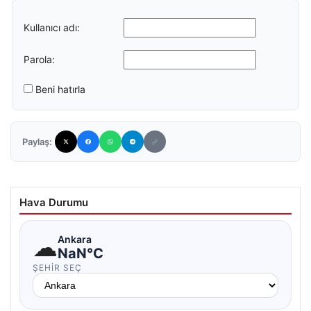
Kullanıcı adı:
Parola:
Beni hatırla
Paylaş:
Hava Durumu
☁
Ankara
NaN°C
ŞEHIR SEÇ