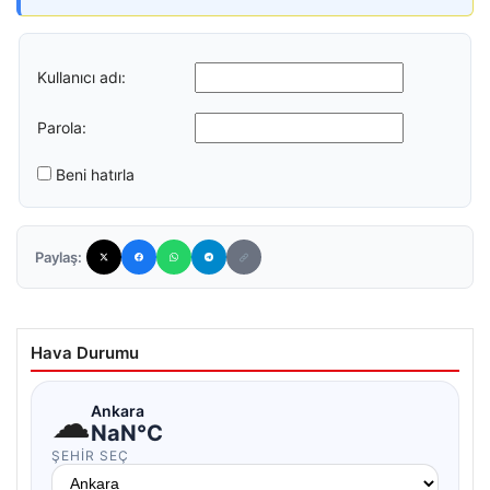
Kullanıcı adı:
Parola:
Beni hatırla
Paylaş:
Hava Durumu
☁
Ankara
NaN°C
ŞEHIR SEÇ