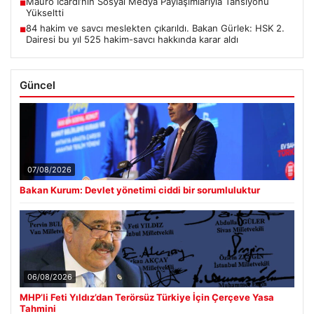
Mauro Icardi’nin Sosyal Medya Paylaşımlarıyla Tansiyonu
■
Yükseltti
84 hakim ve savcı meslekten çıkarıldı. Bakan Gürlek: HSK 2.
■
Dairesi bu yıl 525 hakim-savcı hakkında karar aldı
Güncel
07/08/2026
Bakan Kurum: Devlet yönetimi ciddi bir sorumluluktur
06/08/2026
MHP’li Feti Yıldız’dan Terörsüz Türkiye İçin Çerçeve Yasa
Tahmini