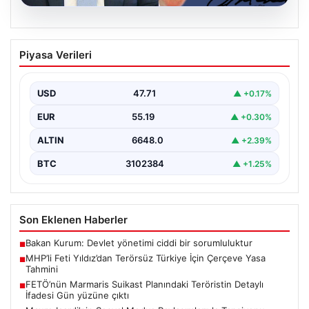
06.08.2026
MHP’li Feti Yıldız’dan Terörsüz Türkiye
Piyasa Verileri
İçin Çerçeve Yasa Tahmini
Milliyetçi Hareket Partisi (MHP) Genel Başkan
Yardımcısı Feti Yıldız, uzun süredir üzerinde çalışılan
USD
47.71
▲ +0.17%
ve…
EUR
55.19
▲ +0.30%
ALTIN
6648.0
▲ +2.39%
BTC
3102384
▲ +1.25%
Son Eklenen Haberler
Bakan Kurum: Devlet yönetimi ciddi bir sorumluluktur
■
MHP’li Feti Yıldız’dan Terörsüz Türkiye İçin Çerçeve Yasa
■
Tahmini
FETÖ’nün Marmaris Suikast Planındaki Teröristin Detaylı
■
İfadesi Gün yüzüne çıktı