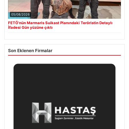
05/08/2026
FETÖ’nün Marmaris Suikast Planındaki Teröristin Detaylı
İfadesi Gün yüzüne çıktı
Son Eklenen Firmalar