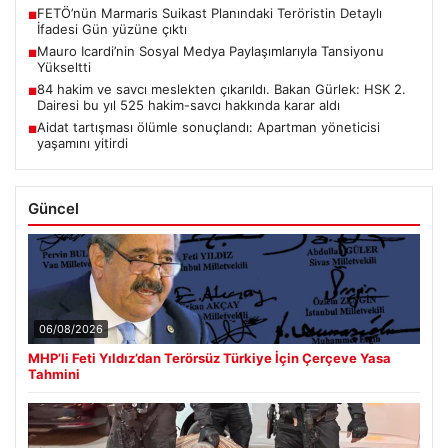
FETÖ’nün Marmaris Suikast Planındaki Teröristin Detaylı
■
İfadesi Gün yüzüne çıktı
Mauro Icardi’nin Sosyal Medya Paylaşımlarıyla Tansiyonu
■
Yükseltti
84 hakim ve savcı meslekten çıkarıldı. Bakan Gürlek: HSK 2.
■
Dairesi bu yıl 525 hakim-savcı hakkında karar aldı
Aidat tartışması ölümle sonuçlandı: Apartman yöneticisi
■
yaşamını yitirdi
Güncel
06/08/2026
MHP’li Feti Yıldız’dan Terörsüz Türkiye İçin Çerçeve Yasa
Tahmini