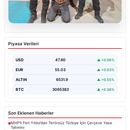
05.08.2026
FETÖ’nün Marmaris Suikast Planındaki
Piyasa Verileri
Teröristin Detaylı İfadesi Gün yüzüne
çıktı
USD
47.60
▲ +0.06%
15 Temmuz 2016 darbe girişimi sırasında
Cumhurbaşkanı Recep Tayyip Erdoğan'a yönelik
EUR
55.03
▲ +0.03%
planlanan suikast girişiminin…
ALTIN
6531.9
▲ +0.55%
BTC
3065383
▲ +0.36%
Son Eklenen Haberler
MHP’li Feti Yıldız’dan Terörsüz Türkiye İçin Çerçeve Yasa
■
Tahmini