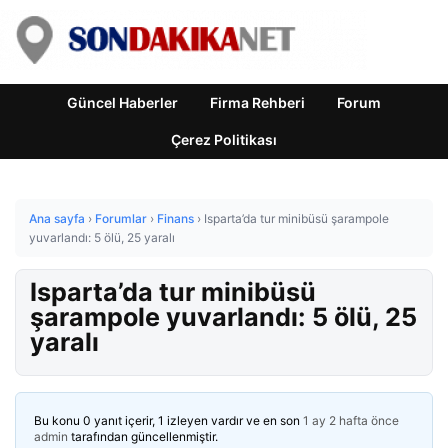
Güncel Haberler
Firma Rehberi
Forum
Çerez Politikası
Ana sayfa
›
Forumlar
›
Finans
›
Isparta’da tur minibüsü şarampole
yuvarlandı: 5 ölü, 25 yaralı
Isparta’da tur minibüsü
şarampole yuvarlandı: 5 ölü, 25
yaralı
Bu konu 0 yanıt içerir, 1 izleyen vardır ve en son
1 ay 2 hafta önce
admin
tarafından güncellenmiştir.