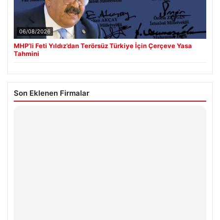
06/08/2026
MHP’li Feti Yıldız’dan Terörsüz Türkiye İçin Çerçeve Yasa
Tahmini
Son Eklenen Firmalar