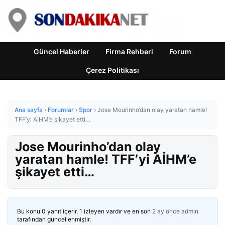
Güncel Haberler
Firma Rehberi
Forum
Çerez Politikası
Ana sayfa
›
Forumlar
›
Spor
›
Jose Mourinho’dan olay yaratan hamle!
TFF’yi AİHM’e şikayet etti…
Jose Mourinho’dan olay
yaratan hamle! TFF’yi AİHM’e
şikayet etti…
Bu konu 0 yanıt içerir, 1 izleyen vardır ve en son
2 ay önce
admin
tarafından güncellenmiştir.