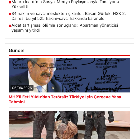
Mauro Icardi’nin Sosyal Medya Paylaşımlarıyla Tansiyonu
■
Yükseltti
84 hakim ve savcı meslekten çıkarıldı. Bakan Gürlek: HSK 2.
■
Dairesi bu yıl 525 hakim-savcı hakkında karar aldı
Aidat tartışması ölümle sonuçlandı: Apartman yöneticisi
■
yaşamını yitirdi
Güncel
06/08/2026
MHP’li Feti Yıldız’dan Terörsüz Türkiye İçin Çerçeve Yasa
Tahmini