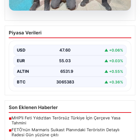
05.08.2026
FETÖ’nün Marmaris Suikast Planındaki
Piyasa Verileri
Teröristin Detaylı İfadesi Gün yüzüne
çıktı
USD
47.60
▲ +0.06%
15 Temmuz 2016 darbe girişimi sırasında
Cumhurbaşkanı Recep Tayyip Erdoğan'a yönelik
EUR
55.03
▲ +0.03%
planlanan suikast girişiminin…
ALTIN
6531.9
▲ +0.55%
BTC
3065383
▲ +0.36%
Son Eklenen Haberler
MHP’li Feti Yıldız’dan Terörsüz Türkiye İçin Çerçeve Yasa
■
Tahmini
FETÖ’nün Marmaris Suikast Planındaki Teröristin Detaylı
■
İfadesi Gün yüzüne çıktı