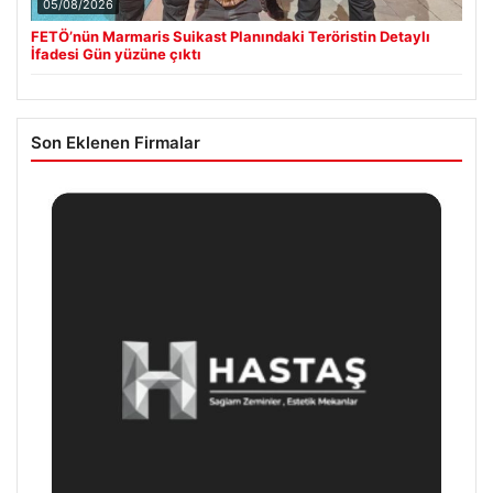
05/08/2026
FETÖ’nün Marmaris Suikast Planındaki Teröristin Detaylı
İfadesi Gün yüzüne çıktı
Son Eklenen Firmalar