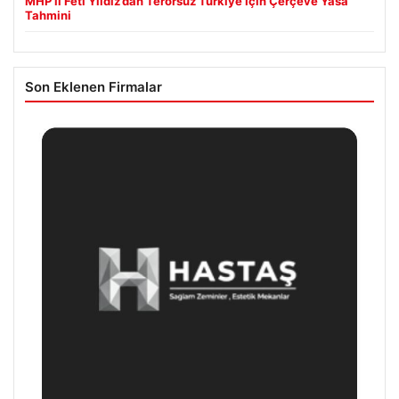
MHP’li Feti Yıldız’dan Terörsüz Türkiye İçin Çerçeve Yasa
Tahmini
Son Eklenen Firmalar