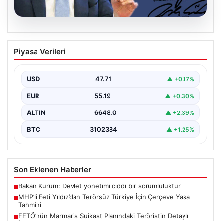
06.08.2026
MHP’li Feti Yıldız’dan Terörsüz Türkiye
Piyasa Verileri
İçin Çerçeve Yasa Tahmini
Milliyetçi Hareket Partisi (MHP) Genel Başkan
Yardımcısı Feti Yıldız, uzun süredir üzerinde çalışılan
USD
47.71
▲ +0.17%
ve…
EUR
55.19
▲ +0.30%
ALTIN
6648.0
▲ +2.39%
BTC
3102384
▲ +1.25%
Son Eklenen Haberler
Bakan Kurum: Devlet yönetimi ciddi bir sorumluluktur
■
MHP’li Feti Yıldız’dan Terörsüz Türkiye İçin Çerçeve Yasa
■
Tahmini
FETÖ’nün Marmaris Suikast Planındaki Teröristin Detaylı
■