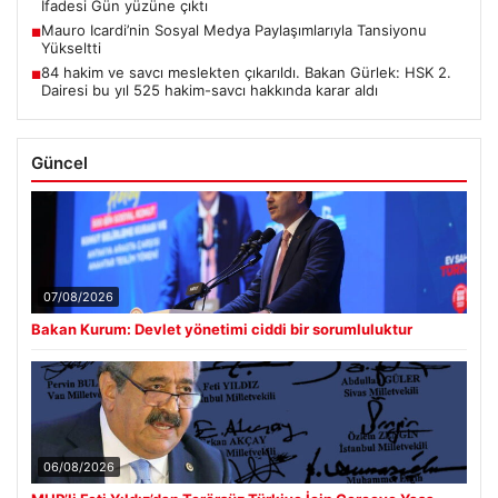
İfadesi Gün yüzüne çıktı
Mauro Icardi’nin Sosyal Medya Paylaşımlarıyla Tansiyonu
■
Yükseltti
84 hakim ve savcı meslekten çıkarıldı. Bakan Gürlek: HSK 2.
■
Dairesi bu yıl 525 hakim-savcı hakkında karar aldı
Güncel
07/08/2026
Bakan Kurum: Devlet yönetimi ciddi bir sorumluluktur
06/08/2026