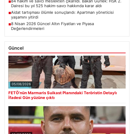
84 hakim ve savcı meslekten çıkarıldı. Bakan Gürlek: HSK 2.
■
Dairesi bu yıl 525 hakim-savcı hakkında karar aldı
Aidat tartışması ölümle sonuçlandı: Apartman yöneticisi
■
yaşamını yitirdi
8 Nisan 2026 Güncel Altın Fiyatları ve Piyasa
■
Değerlendirmeleri
Güncel
05/08/2026
FETÖ’nün Marmaris Suikast Planındaki Teröristin Detaylı
İfadesi Gün yüzüne çıktı