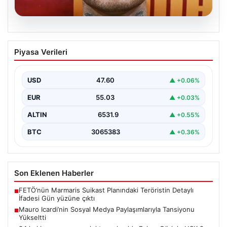
05.08.2026
Mauro Icardi’nin Sosyal Medya
Piyasa Verileri
Paylaşımlarıyla Tansiyonu Yükseltti
Geçtiğimiz günlerde Galatasaray futbol takımıyla
yollarını ayıran ve kariyerindeki belirsizlikler nedeniyle
USD
47.60
▲ +0.06%
gündemdeki isimler arasında…
EUR
55.03
▲ +0.03%
ALTIN
6531.9
▲ +0.55%
BTC
3065383
▲ +0.36%
Son Eklenen Haberler
FETÖ’nün Marmaris Suikast Planındaki Teröristin Detaylı
■
İfadesi Gün yüzüne çıktı
Mauro Icardi’nin Sosyal Medya Paylaşımlarıyla Tansiyonu
■
Yükseltti