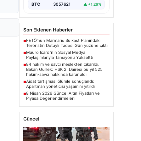
BTC
3057621
▲ +1.26%
Son Eklenen Haberler
FETÖ’nün Marmaris Suikast Planındaki
■
Teröristin Detaylı İfadesi Gün yüzüne çıktı
Mauro Icardi’nin Sosyal Medya
■
Paylaşımlarıyla Tansiyonu Yükseltti
84 hakim ve savcı meslekten çıkarıldı.
■
Bakan Gürlek: HSK 2. Dairesi bu yıl 525
hakim-savcı hakkında karar aldı
Aidat tartışması ölümle sonuçlandı:
■
Apartman yöneticisi yaşamını yitirdi
8 Nisan 2026 Güncel Altın Fiyatları ve
■
Piyasa Değerlendirmeleri
Güncel