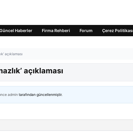
Güncel Haberler
Firma Rehberi
Forum
Çerez Politikas
ık’ açıklaması
azlık’ açıklaması
 önce
admin
tarafından güncellenmiştir.