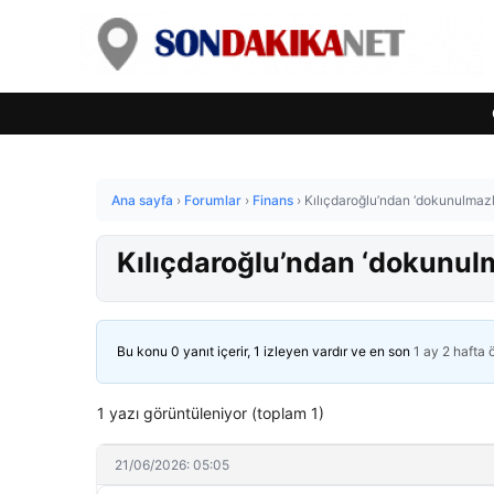
Ana sayfa
›
Forumlar
›
Finans
›
Kılıçdaroğlu’ndan ‘dokunulmazl
Kılıçdaroğlu’ndan ‘dokunulm
Bu konu 0 yanıt içerir, 1 izleyen vardır ve en son
1 ay 2 hafta
1 yazı görüntüleniyor (toplam 1)
21/06/2026: 05:05