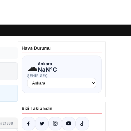
ı
Hava Durumu
☁
Ankara
NaN°C
ŞEHIR SEÇ
Bizi Takip Edin
#21838