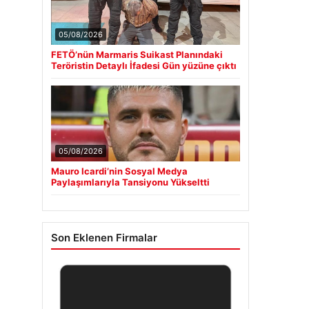
05/08/2026
FETÖ’nün Marmaris Suikast Planındaki
Teröristin Detaylı İfadesi Gün yüzüne çıktı
05/08/2026
Mauro Icardi’nin Sosyal Medya
Paylaşımlarıyla Tansiyonu Yükseltti
Son Eklenen Firmalar