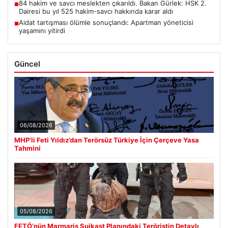
84 hakim ve savcı meslekten çıkarıldı. Bakan Gürlek: HSK 2.
■
Dairesi bu yıl 525 hakim-savcı hakkında karar aldı
Aidat tartışması ölümle sonuçlandı: Apartman yöneticisi
■
yaşamını yitirdi
Güncel
06/08/2026
MHP’li Feti Yıldız’dan Terörsüz Türkiye İçin Çerçeve Yasa
Tahmini
05/08/2026
FETÖ’nün Marmaris Suikast Planındaki Teröristin Detaylı