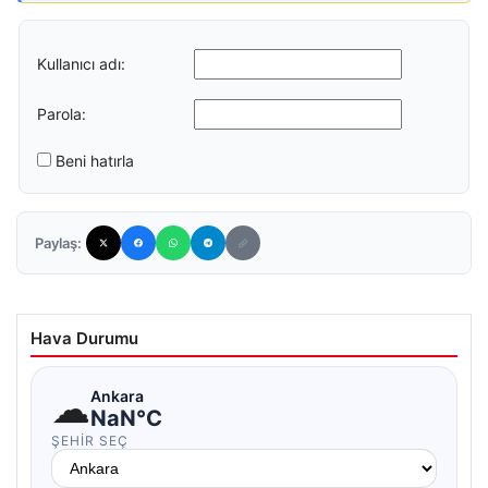
Kullanıcı adı:
Parola:
Beni hatırla
Paylaş:
Hava Durumu
☁
Ankara
NaN°C
ŞEHIR SEÇ