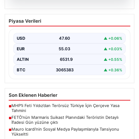
05.08.2026
FETÖ’nün Marmaris Suikast Planındaki
Piyasa Verileri
Teröristin Detaylı İfadesi Gün yüzüne
çıktı
USD
47.60
▲ +0.06%
15 Temmuz 2016 darbe girişimi sırasında
Cumhurbaşkanı Recep Tayyip Erdoğan'a yönelik
EUR
55.03
▲ +0.03%
planlanan suikast girişiminin…
ALTIN
6531.9
▲ +0.55%
BTC
3065383
▲ +0.36%
Son Eklenen Haberler
MHP’li Feti Yıldız’dan Terörsüz Türkiye İçin Çerçeve Yasa
■
Tahmini
FETÖ’nün Marmaris Suikast Planındaki Teröristin Detaylı
■
İfadesi Gün yüzüne çıktı
Mauro Icardi’nin Sosyal Medya Paylaşımlarıyla Tansiyonu
■
Yükseltti