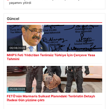
yaşamını yitirdi
Güncel
06/08/2026
MHP’li Feti Yıldız’dan Terörsüz Türkiye İçin Çerçeve Yasa
Tahmini
05/08/2026
FETÖ’nün Marmaris Suikast Planındaki Teröristin Detaylı
İfadesi Gün yüzüne çıktı