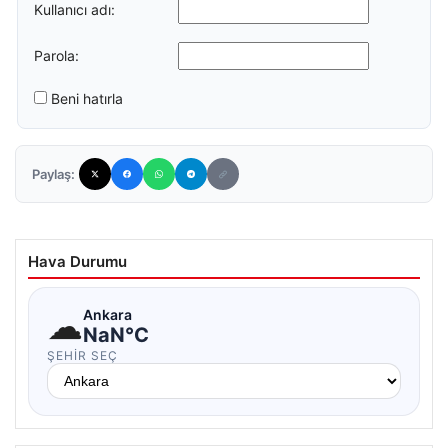
Kullanıcı adı:
Parola:
Beni hatırla
Paylaş:
Hava Durumu
☁
Ankara
NaN°C
ŞEHIR SEÇ