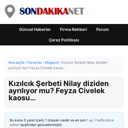
Güncel Haberler
Firma Rehberi
Forum
Çerez Politikası
Ana sayfa
›
Forumlar
›
Magazin
›
Kızılcık Şerbeti Nilay diziden
ayrılıyor mu? Feyza Civelek kaosu…
Kızılcık Şerbeti Nilay diziden
ayrılıyor mu? Feyza Civelek
kaosu…
Bu konu 0 yanıt içerir, 1 izleyen vardır ve en son
1 ay 1 hafta önce
admin
tarafından güncellenmiştir.