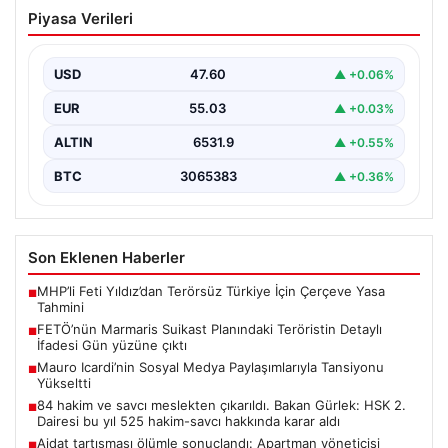
FETÖ’nün Marmaris Suikast Planındaki
Piyasa Verileri
Teröristin Detaylı İfadesi Gün yüzüne
çıktı
USD
47.60
▲ +0.06%
15 Temmuz 2016 darbe girişimi sırasında
Cumhurbaşkanı Recep Tayyip Erdoğan'a yönelik
EUR
55.03
▲ +0.03%
planlanan suikast girişiminin…
ALTIN
6531.9
▲ +0.55%
BTC
3065383
▲ +0.36%
Son Eklenen Haberler
MHP’li Feti Yıldız’dan Terörsüz Türkiye İçin Çerçeve Yasa
■
Tahmini
FETÖ’nün Marmaris Suikast Planındaki Teröristin Detaylı
■
İfadesi Gün yüzüne çıktı
Mauro Icardi’nin Sosyal Medya Paylaşımlarıyla Tansiyonu
■
Yükseltti
84 hakim ve savcı meslekten çıkarıldı. Bakan Gürlek: HSK 2.
■
Dairesi bu yıl 525 hakim-savcı hakkında karar aldı
Aidat tartışması ölümle sonuçlandı: Apartman yöneticisi
■