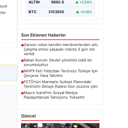
ALTIN
6660.6
▲ +2.59%
syal
BTC
3103926
▲ +0.16%
zler
Son Eklenen Haberler
Garson robot kendini merdivenlerden attı.
■
Çalışma stresi yaşayan robota 3 gün izin
verildi
Bakan Kurum: Devlet yönetimi ciddi bir
■
sorumluluktur
MHP’li Feti Yıldız’dan Terörsüz Türkiye İçin
■
Çerçeve Yasa Tahmini
FETÖ’nün Marmaris Suikast Planındaki
■
Teröristin Detaylı İfadesi Gün yüzüne çıktı
Mauro Icardi’nin Sosyal Medya
■
Paylaşımlarıyla Tansiyonu Yükseltti
Güncel