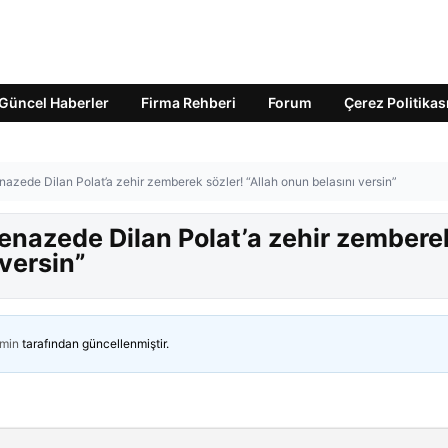
Güncel Haberler
Firma Rehberi
Forum
Çerez Politikas
zede Dilan Polat’a zehir zemberek sözler! “Allah onun belasını versin”
nazede Dilan Polat’a zehir zembere
 versin”
min
tarafından güncellenmiştir.