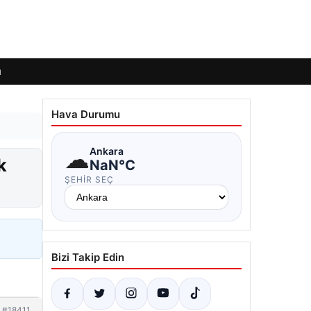
ı
Hava Durumu
☁
Ankara
k
NaN°C
ŞEHIR SEÇ
Bizi Takip Edin
#18411