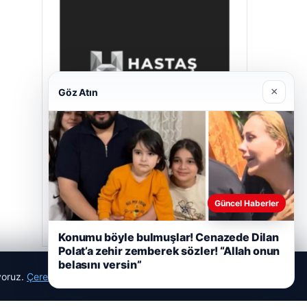
×
Göz Atın
Hastaş Beton
26/05/2026
Güncel Haberler
Konumu böyle bulmuşlar! Cenazede Dilan
Polat’a zehir zemberek sözler! “Allah onun
belasını versin”
ıyoruz.
Çerez Politikamız
Reddet
Kabul Et