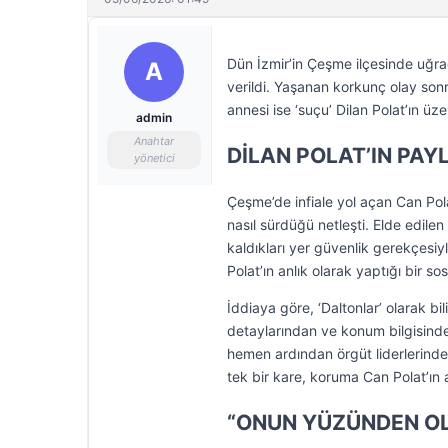
Dün İzmir’in Çeşme ilçesinde uğra
A
verildi. Yaşanan korkunç olay sonras
annesi ise ‘suçu’ Dilan Polat’ın üz
admin
Anahtar
DİLAN POLAT’IN PA
yönetici
Çeşme’de infiale yol açan Can Pola
nasıl sürdüğü netleşti. Elde edilen 
kaldıkları yer güvenlik gerekçesi
Polat’ın anlık olarak yaptığı bir s
İddiaya göre, ‘Daltonlar’ olarak bi
detaylarından ve konum bilgisinden 
hemen ardından örgüt liderlerinde
tek bir kare, koruma Can Polat’ın
“ONUN YÜZÜNDEN OL