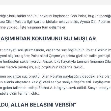
dığı silahlı saldırı sonucu hayatını kaybeden Can Polat, bugün toprağ
ı Dilan Polat’la ilgili çarpıcı iddialar ortaya atıldı. Ayrıca Can Polat’ın
erine yükledi. İşte yaşanan tüm gelişmeler!
YLAŞIMINDAN KONUMUNU BULMUŞLAR
t cinayeti soruşturmasında, organize suç örgütünün Polat ailesinin iz
yeni bilgilere göre; Polat ailesi Çeşme’ye adeta gizli bir tatile gelmişti
yle herkesten saklanıyordu. Ancak lüks hayatıyla tanınan fenomen Dil
osyal medya paylaşımı, suç örgütünün radarına takıldı.
linen organize suç örgütü, Dilan Polat’ın paylaştığı videodaki arka pla
ailenin Alaçatı’da kaldığı oteli saniye saniye deşifre etti. Paylaşımın
n gelen talimatla tetikçi Serhat A. bölgeye sevk edildi. Sosyal medya
 adeta ölüm fermanı oldu.
DU, ALLAH BELASINI VERSİN”