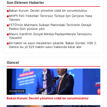
Son Eklenen Haberler
Bakan Kurum: Devlet yönetimi ciddi bir sorumluluktur
■
MHP’li Feti Yıldız’dan Terörsüz Türkiye İçin Çerçeve Yasa
■
Tahmini
FETÖ’nün Marmaris Suikast Planındaki Teröristin Detaylı
■
İfadesi Gün yüzüne çıktı
Mauro Icardi’nin Sosyal Medya Paylaşımlarıyla Tansiyonu
■
Yükseltti
84 hakim ve savcı meslekten çıkarıldı. Bakan Gürlek: HSK 2.
■
Dairesi bu yıl 525 hakim-savcı hakkında karar aldı
Güncel
07/08/2026
Bakan Kurum: Devlet yönetimi ciddi bir sorumluluktur