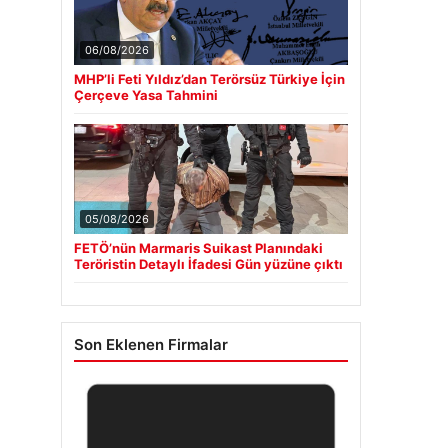
06/08/2026
MHP’li Feti Yıldız’dan Terörsüz Türkiye İçin
Çerçeve Yasa Tahmini
05/08/2026
FETÖ’nün Marmaris Suikast Planındaki
Teröristin Detaylı İfadesi Gün yüzüne çıktı
Son Eklenen Firmalar