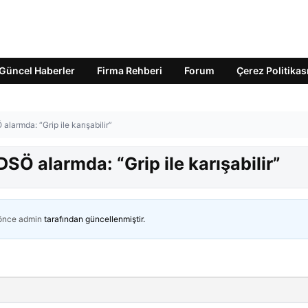
Güncel Haberler
Firma Rehberi
Forum
Çerez Politikas
alarmda: “Grip ile karışabilir”
DSÖ alarmda: “Grip ile karışabilir”
 önce
admin
tarafından güncellenmiştir.