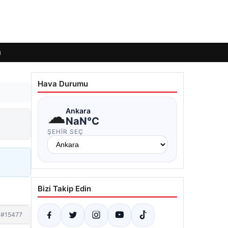
ı
Hava Durumu
☁
Ankara
NaN°C
ŞEHIR SEÇ
Bizi Takip Edin
#15477