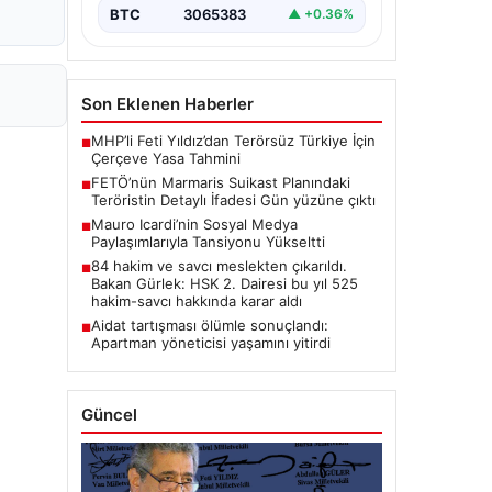
BTC
3065383
▲ +0.36%
Son Eklenen Haberler
MHP’li Feti Yıldız’dan Terörsüz Türkiye İçin
■
Çerçeve Yasa Tahmini
FETÖ’nün Marmaris Suikast Planındaki
■
Teröristin Detaylı İfadesi Gün yüzüne çıktı
Mauro Icardi’nin Sosyal Medya
■
Paylaşımlarıyla Tansiyonu Yükseltti
84 hakim ve savcı meslekten çıkarıldı.
■
Bakan Gürlek: HSK 2. Dairesi bu yıl 525
hakim-savcı hakkında karar aldı
Aidat tartışması ölümle sonuçlandı:
■
Apartman yöneticisi yaşamını yitirdi
Güncel