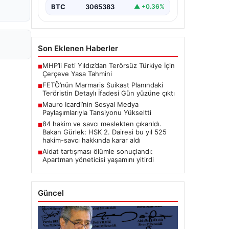
BTC
3065383
▲ +0.36%
Son Eklenen Haberler
MHP’li Feti Yıldız’dan Terörsüz Türkiye İçin
■
Çerçeve Yasa Tahmini
FETÖ’nün Marmaris Suikast Planındaki
■
Teröristin Detaylı İfadesi Gün yüzüne çıktı
Mauro Icardi’nin Sosyal Medya
■
Paylaşımlarıyla Tansiyonu Yükseltti
84 hakim ve savcı meslekten çıkarıldı.
■
Bakan Gürlek: HSK 2. Dairesi bu yıl 525
hakim-savcı hakkında karar aldı
Aidat tartışması ölümle sonuçlandı:
■
Apartman yöneticisi yaşamını yitirdi
Güncel