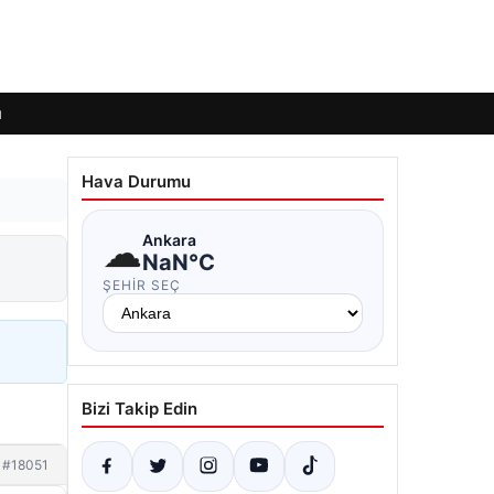
ı
Hava Durumu
☁
Ankara
NaN°C
ŞEHIR SEÇ
Bizi Takip Edin
#18051