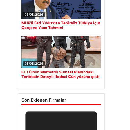
06/08/2026
MHP’li Feti Yıldız’dan Terörsüz Türkiye İçin
Çerçeve Yasa Tahmini
05/08/2026
FETÖ’nün Marmaris Suikast Planındaki
Teröristin Detaylı İfadesi Gün yüzüne çıktı
Son Eklenen Firmalar