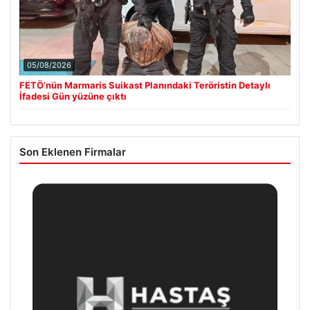
05/08/2026
FETÖ’nün Marmaris Suikast Planındaki Teröristin Detaylı
İfadesi Gün yüzüne çıktı
Son Eklenen Firmalar