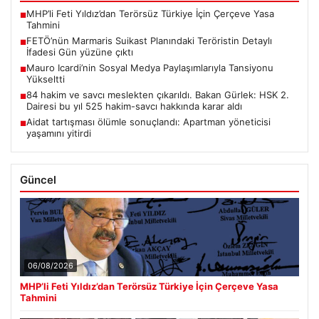
MHP’li Feti Yıldız’dan Terörsüz Türkiye İçin Çerçeve Yasa
■
Tahmini
FETÖ’nün Marmaris Suikast Planındaki Teröristin Detaylı
■
İfadesi Gün yüzüne çıktı
Mauro Icardi’nin Sosyal Medya Paylaşımlarıyla Tansiyonu
■
Yükseltti
84 hakim ve savcı meslekten çıkarıldı. Bakan Gürlek: HSK 2.
■
Dairesi bu yıl 525 hakim-savcı hakkında karar aldı
Aidat tartışması ölümle sonuçlandı: Apartman yöneticisi
■
yaşamını yitirdi
Güncel
06/08/2026
MHP’li Feti Yıldız’dan Terörsüz Türkiye İçin Çerçeve Yasa
Tahmini