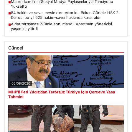
Mauro Icardi’nin Sosyal Medya Paylaşımlarıyla Tansiyonu
■
Yükseltti
84 hakim ve savcı meslekten çıkarıldı. Bakan Gürlek: HSK 2.
■
Dairesi bu yıl 525 hakim-savcı hakkında karar aldı
Aidat tartışması ölümle sonuçlandı: Apartman yöneticisi
■
yaşamını yitirdi
Güncel
06/08/2026
MHP’li Feti Yıldız’dan Terörsüz Türkiye İçin Çerçeve Yasa
Tahmini