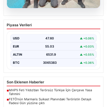
05.08.2026
FETÖ’nün Marmaris Suikast Planındaki
Piyasa Verileri
Teröristin Detaylı İfadesi Gün yüzüne
çıktı
USD
47.60
▲ +0.06%
15 Temmuz 2016 darbe girişimi sırasında
Cumhurbaşkanı Recep Tayyip Erdoğan'a yönelik
EUR
55.03
▲ +0.03%
planlanan suikast girişiminin…
ALTIN
6531.9
▲ +0.55%
BTC
3065383
▲ +0.36%
Son Eklenen Haberler
MHP’li Feti Yıldız’dan Terörsüz Türkiye İçin Çerçeve Yasa
■
Tahmini
FETÖ’nün Marmaris Suikast Planındaki Teröristin Detaylı
■
İfadesi Gün yüzüne çıktı