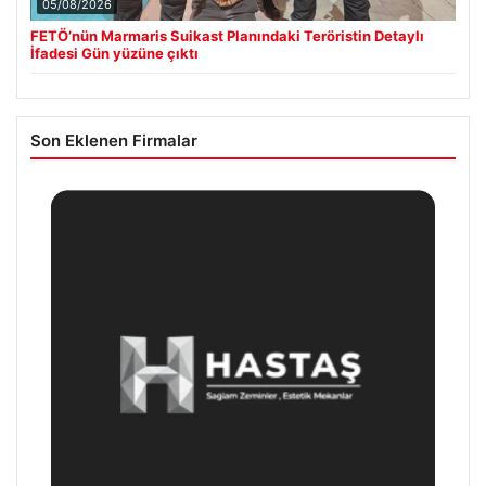
05/08/2026
FETÖ’nün Marmaris Suikast Planındaki Teröristin Detaylı
İfadesi Gün yüzüne çıktı
Son Eklenen Firmalar