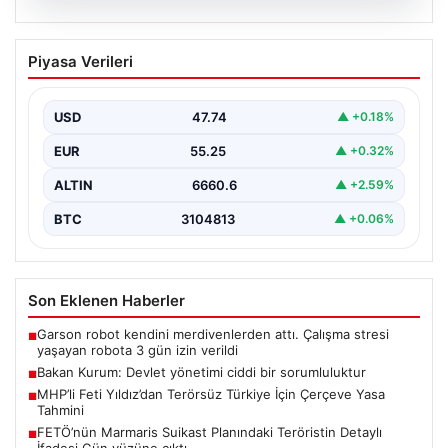
07.08.2026
Bakan Kurum: Devlet yönetimi ciddi bir
Piyasa Verileri
sorumluluktur
Çevre, Şehircilik ve İklim Değişikliği Bakanı Murat
Kurum, Hatay'da düzenlenen sosyal konut projesi ve…
USD
47.74
▲ +0.18%
EUR
55.25
▲ +0.32%
ALTIN
6660.6
▲ +2.59%
BTC
3104813
▲ +0.06%
Son Eklenen Haberler
Garson robot kendini merdivenlerden attı. Çalışma stresi
■
yaşayan robota 3 gün izin verildi
Bakan Kurum: Devlet yönetimi ciddi bir sorumluluktur
■
MHP’li Feti Yıldız’dan Terörsüz Türkiye İçin Çerçeve Yasa
■
Tahmini
FETÖ’nün Marmaris Suikast Planındaki Teröristin Detaylı
■
İfadesi Gün yüzüne çıktı