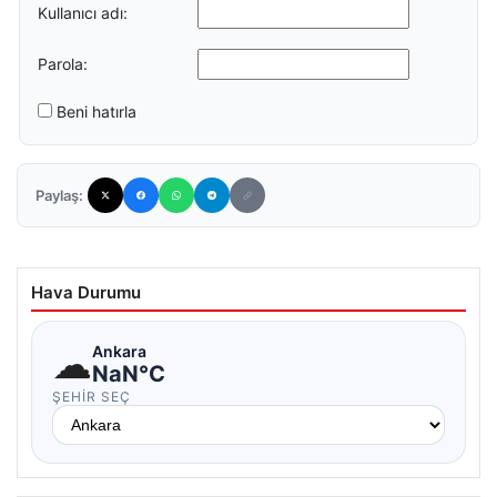
Kullanıcı adı:
Parola:
Beni hatırla
Paylaş:
Hava Durumu
☁
Ankara
NaN°C
ŞEHIR SEÇ