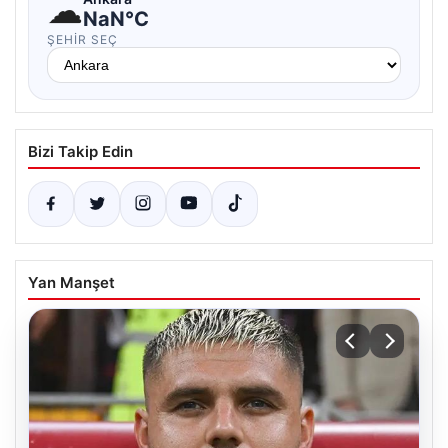
☁
NaN°C
ŞEHIR SEÇ
Bizi Takip Edin
Yan Manşet