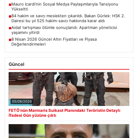
Mauro Icardi’nin Sosyal Medya Paylaşımlarıyla Tansiyonu
■
Yükseltti
84 hakim ve savcı meslekten çıkarıldı. Bakan Gürlek: HSK 2.
■
Dairesi bu yıl 525 hakim-savcı hakkında karar aldı
Aidat tartışması ölümle sonuçlandı: Apartman yöneticisi
■
yaşamını yitirdi
8 Nisan 2026 Güncel Altın Fiyatları ve Piyasa
■
Değerlendirmeleri
Güncel
05/08/2026
FETÖ’nün Marmaris Suikast Planındaki Teröristin Detaylı
İfadesi Gün yüzüne çıktı