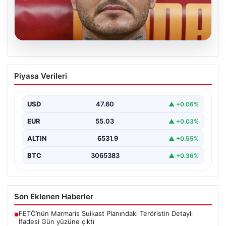
05.08.2026
Mauro Icardi’nin Sosyal Medya
Piyasa Verileri
Paylaşımlarıyla Tansiyonu Yükseltti
Geçtiğimiz günlerde Galatasaray futbol takımıyla
yollarını ayıran ve kariyerindeki belirsizlikler nedeniyle
USD
47.60
▲ +0.06%
gündemdeki isimler arasında…
EUR
55.03
▲ +0.03%
ALTIN
6531.9
▲ +0.55%
BTC
3065383
▲ +0.36%
Son Eklenen Haberler
FETÖ’nün Marmaris Suikast Planındaki Teröristin Detaylı
■
İfadesi Gün yüzüne çıktı