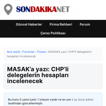
Güncel Haberler
Firma Rehberi
Forum
Çerez Politikası
Ana sayfa
›
Forumlar
›
Finans
›
MASAK’a yazı: CHP’li delegelerin
hesapları incelenecek
MASAK’a yazı: CHP’li
delegelerin hesapları
incelenecek
Bu konu 0 yanıt içerir, 1 izleyen vardır ve en son
2 ay önce
admin
tarafından güncellenmiştir.