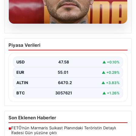
05.08.2026
Mauro Icardi’nin Sosyal Medya
Piyasa Verileri
Paylaşımlarıyla Tansiyonu Yükseltti
Geçtiğimiz günlerde Galatasaray futbol takımıyla
yollarını ayıran ve kariyerindeki belirsizlikler nedeniyle
USD
47.58
▲ +0.10%
gündemdeki isimler arasında…
EUR
55.01
▲ +0.29%
ALTIN
6470.2
▲ +3.83%
BTC
3057621
▲ +1.26%
Son Eklenen Haberler
FETÖ’nün Marmaris Suikast Planındaki Teröristin Detaylı
■
İfadesi Gün yüzüne çıktı