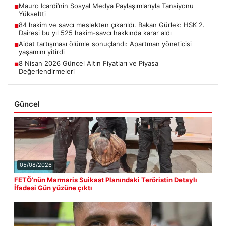
Mauro Icardi’nin Sosyal Medya Paylaşımlarıyla Tansiyonu
■
Yükseltti
84 hakim ve savcı meslekten çıkarıldı. Bakan Gürlek: HSK 2.
■
Dairesi bu yıl 525 hakim-savcı hakkında karar aldı
Aidat tartışması ölümle sonuçlandı: Apartman yöneticisi
■
yaşamını yitirdi
8 Nisan 2026 Güncel Altın Fiyatları ve Piyasa
■
Değerlendirmeleri
Güncel
05/08/2026
FETÖ’nün Marmaris Suikast Planındaki Teröristin Detaylı
İfadesi Gün yüzüne çıktı