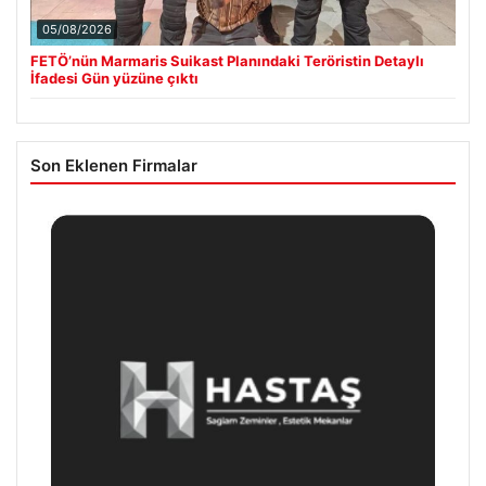
05/08/2026
FETÖ’nün Marmaris Suikast Planındaki Teröristin Detaylı
İfadesi Gün yüzüne çıktı
Son Eklenen Firmalar