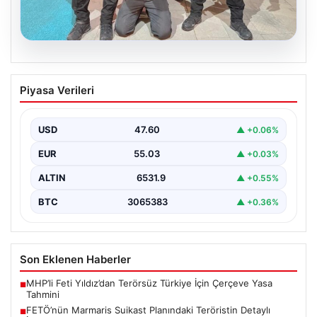
05.08.2026
FETÖ’nün Marmaris Suikast Planındaki
Piyasa Verileri
Teröristin Detaylı İfadesi Gün yüzüne
çıktı
USD
47.60
▲ +0.06%
15 Temmuz 2016 darbe girişimi sırasında
Cumhurbaşkanı Recep Tayyip Erdoğan'a yönelik
EUR
55.03
▲ +0.03%
planlanan suikast girişiminin…
ALTIN
6531.9
▲ +0.55%
BTC
3065383
▲ +0.36%
Son Eklenen Haberler
MHP’li Feti Yıldız’dan Terörsüz Türkiye İçin Çerçeve Yasa
■
Tahmini
FETÖ’nün Marmaris Suikast Planındaki Teröristin Detaylı
■