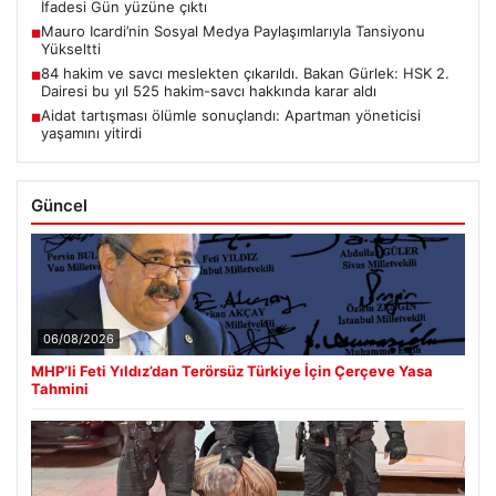
İfadesi Gün yüzüne çıktı
Mauro Icardi’nin Sosyal Medya Paylaşımlarıyla Tansiyonu
■
Yükseltti
84 hakim ve savcı meslekten çıkarıldı. Bakan Gürlek: HSK 2.
■
Dairesi bu yıl 525 hakim-savcı hakkında karar aldı
Aidat tartışması ölümle sonuçlandı: Apartman yöneticisi
■
yaşamını yitirdi
Güncel
06/08/2026
MHP’li Feti Yıldız’dan Terörsüz Türkiye İçin Çerçeve Yasa
Tahmini