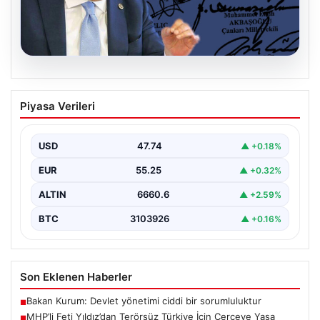
06.08.2026
MHP’li Feti Yıldız’dan Terörsüz Türkiye
Piyasa Verileri
İçin Çerçeve Yasa Tahmini
Milliyetçi Hareket Partisi (MHP) Genel Başkan
Yardımcısı Feti Yıldız, uzun süredir üzerinde çalışılan
USD
47.74
▲ +0.18%
ve…
EUR
55.25
▲ +0.32%
ALTIN
6660.6
▲ +2.59%
BTC
3103926
▲ +0.16%
Son Eklenen Haberler
Bakan Kurum: Devlet yönetimi ciddi bir sorumluluktur
■
MHP’li Feti Yıldız’dan Terörsüz Türkiye İçin Çerçeve Yasa
■